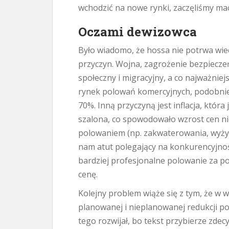
wchodzić na nowe rynki, zaczęliśmy ma
Oczami dewizowca
Było wiadomo, że hossa nie potrwa wiec
przyczyn. Wojna, zagrożenie bezpiecze
społeczny i migracyjny, a co najważnie
rynek polowań komercyjnych, podobnie j
70%. Inną przyczyną jest inflacja, któr
szalona, co spowodowało wzrost cen ni
polowaniem (np. zakwaterowania, wyżyw
nam atut polegający na konkurencyjnośc
bardziej profesjonalne polowanie za p
cenę.
Kolejny problem wiąże się z tym, że w 
planowanej i nieplanowanej redukcji po
tego rozwijał, bo tekst przybierze zde