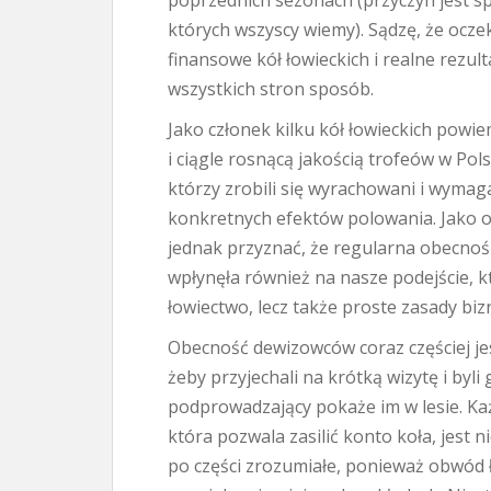
poprzednich sezonach (przyczyn jest spo
których wszyscy wiemy). Sądzę, że ocz
finansowe kół łowieckich i realne rezul
wszystkich stron sposób.
Jako członek kilku kół łowieckich powie
i ciągle rosnącą jakością trofeów w Pol
którzy zrobili się wyrachowani i wymag
konkretnych efektów polowania. Jako 
jednak przyznać, że regularna obecno
wpłynęła również na nasze podejście, k
łowiectwo, lecz także proste zasady bi
Obecność dewizowców coraz częściej jes
żeby przyjechali na krótką wizytę i byli
podprowadzający pokaże im w lesie. Ka
która pozwala zasilić konto koła, jest n
po części zrozumiałe, ponieważ obwód 