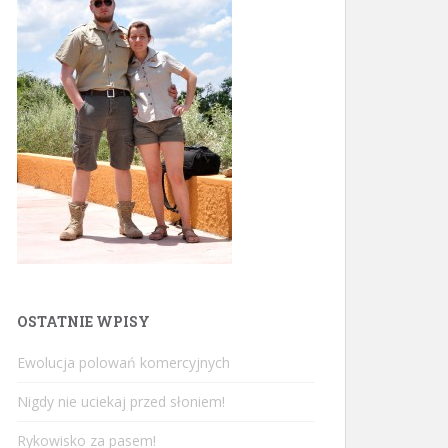
OSTATNIE WPISY
Ewolucja polowań komercyjnych
Nigdy nie uciekaj przed słoniem!
Rykowisko za pasem!