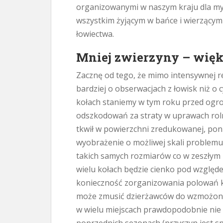
organizowanymi w naszym kraju dla my
wszystkim żyjącym w bańce i wierzący
łowiectwa.
Mniej zwierzyny – wię
Zacznę od tego, że mimo intensywnej r
bardziej o obserwacjach z łowisk niż o 
kołach staniemy w tym roku przed og
odszkodowań za straty w uprawach roln
tkwił w powierzchni zredukowanej, po
wyobrażenie o możliwej skali problem
takich samych rozmiarów co w zeszłym
wielu kołach będzie cienko pod względ
konieczność zorganizowania polowań k
może zmusić dzierżawców do wzmożonej
w wielu miejscach prawdopodobnie nie 