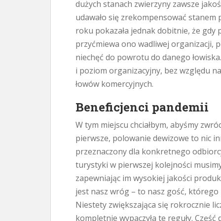
dużych stanach zwierzyny zawsze jakoś 
udawało się zrekompensować stanem po
roku pokazała jednak dobitnie, że gdy p
przyćmiewa ono wadliwej organizacji, 
niechęć do powrotu do danego łowiska. 
i poziom organizacyjny, bez względu n
łowów komercyjnych.
Beneficjenci pandemii
W tym miejscu chciałbym, abyśmy zwróc
pierwsze, polowanie dewizowe to nic in
przeznaczony dla konkretnego odbiorcy
turystyki w pierwszej kolejności musimy
zapewniając im wysokiej jakości produkt
jest nasz wróg – to nasz gość, któreg
Niestety zwiększająca się rokrocznie l
kompletnie wypaczyła te reguły. Część