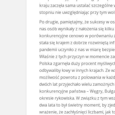
kraju zaczęła sama ustalać szczególne 
stopniu nie uwzględniając przy tym woli
Po drugie, pamiętajmy, że sukcesy w os
nas osób wynikały z nałożenia się kilk
konkurencyjne cenowo w porównaniu z 
stała się krajem z dobrze rozwiniętą in
pandemii uczyniło z nas w miarę bezpie
Właśnie z tych przyczyn w momencie z
Polska zgarnęła duży procent myśliwych
odbywaliby łowy w innych krajach. Ze 
możliwość powrotu z polowania w każdej
dwóch lat przyjechało wielu zamożnych
konkurencyjne państwa – Węgry, Bułgar
okresie rykowiska. W związku z tym wsz
dwa lata to był świetny moment, by zje
wrażenie, że zachłyśnięci liczbami, ja