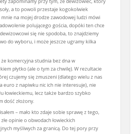
tety zapominamy przy tym, że dewizowiec, który
soły, a to powoli przestaje kogokolwiek
e mnie na mojej drodze zawodowej ludzi mówi
dowolenie polującego gościa, dopóki ten chce
i dewizowcowi się nie spodoba, to znajdziemy
two do wyboru, i może jeszcze ugramy kilka
, że komercyjna studnia bez dna w
kiem płytko (ale o tym za chwilę). W rezultacie
rej czujemy się zmuszeni (dlatego wielu z nas
euro z napiwku nic ich nie interesuje), nie
u łowieckiemu, lecz także bardzo szybko
 dość złożony.
isałem – mało kto zdaje sobie sprawę z tego,
 złe opinie o obwodach łowieckich
jnych myśliwych za granicą. Do tej pory przy