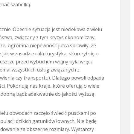
chać szabelką.
znie. Obecnie sytuacja jest nieciekawa z wielu
ństwa, związany z tym kryzys ekonomiczny,
jsze, ogromna niepewność jutra sprawiły, że
ak w zasadzie cała turystyka, skurczył się o
a jeszcze przed wybuchem wojny była wręcz
emal wszystkich usług związanych z
ienia czy transportu). Dlatego powoli odpada
i. Pokonują nas kraje, które oferują o wiele
odobną bądź adekwatnie do jakości wyższą
wielu obwodach zaczęło świecić pustkami po
pulacji dzikich gatunków łownych. Nie będę
cydowanie za obszerne rozmiary. Wystarczy