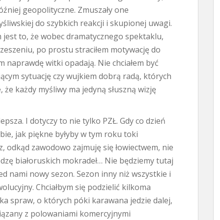
óźniej geopolityczne. Zmuszały one
liwskiej do szybkich reakcji i skupionej uwagi.
jest to, że wobec dramatycznego spektaklu,
rzeszeniu, po prostu straciłem motywację do
m naprawdę witki opadają. Nie chciałem być
cym sytuację czy wujkiem dobrą radą, których
, że każdy myśliwy ma jedyną słuszną wizję
lepsza. I dotyczy to nie tylko PZŁ. Gdy co dzień
ie, jak piękne byłyby w tym roku toki
az, odkąd zawodowo zajmuję się łowiectwem, nie
edzę białoruskich mokradeł… Nie będziemy tutaj
ed nami nowy sezon. Sezon inny niż wszystkie i
lucyjny. Chciałbym się podzielić kilkoma
ka spraw, o których póki karawana jedzie dalej,
związany z polowaniami komercyjnymi