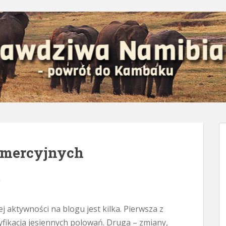
omercyjnych
y
j aktywności na blogu jest kilka. Pierwsza z
yfikacja jesiennych polowań. Druga – zmiany,