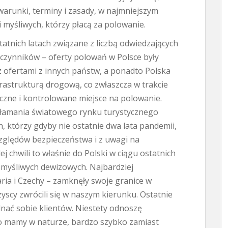
warunki, terminy i zasady, w najmniejszym
 myśliwych, którzy płacą za polowanie.
tatnich latach związane z liczbą odwiedzających
u czynników – oferty polowań w Polsce były
ofertami z innych państw, a ponadto Polska
frastrukturą drogową, co zwłaszcza w trakcie
czne i kontrolowane miejsce na polowanie.
ałamania światowego rynku turystycznego
, którzy gdyby nie ostatnie dwa lata pandemii,
względów bezpieczeństwa i z uwagi na
 chwili to właśnie do Polski w ciągu ostatnich
 myśliwych dewizowych. Najbardziej
ia i Czechy – zamknęły swoje granice w
yscy zwrócili się w naszym kierunku. Ostatnie
dnać sobie klientów. Niestety odnoszę
k to mamy w naturze, bardzo szybko zamiast