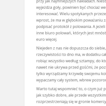
przy jak najmniejszych nakładach. Nies
wyjeżdża goły, powinien być chociaż we
interesować. Wielu spotykanych przez
wprost, że ma w głębokim poważaniu za
podpisać protokół z polowania. A jeżel
inne biuro polowań, których jest mnós
euro więcej.
Niejeden z nas nie dopuszcza do siebie
rzeczywistości to dno ma, w dodatku cał
robiąc wszystko według sztampy, do któ
nawet nie ukrywa przed gośćmi, że poza 
tylko wyrządzamy krzywdę swojemu koł
wypaczamy cały system, wbrew pozorom
Warto tutaj wspomnieć to, o czym już p
jak szybko dobre, ale przede wszystkim
rozprzestrzeniają się w gronie komercy