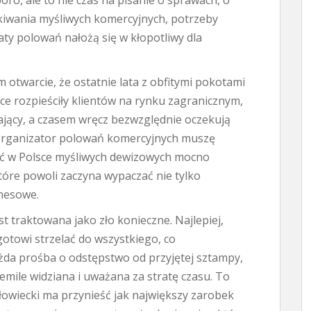
ro, ale to nie czas na pisanie o sprawach, o
ekiwania myśliwych komercyjnych, potrzeby
taty polowań nałożą się w kłopotliwy dla
m otwarcie, że ostatnie lata z obfitymi pokotami
sce rozpieściły klientów na rynku zagranicznym,
ający, a czasem wręcz bezwzględnie oczekują
organizator polowań komercyjnych muszę
ść w Polsce myśliwych dewizowych mocno
tóre powoli zaczyna wypaczać nie tylko
znesowe.
t traktowana jako zło konieczne. Najlepiej,
 gotowi strzelać do wszystkiego, co
żda prośba o odstępstwo od przyjętej sztampy,
iemile widziana i uważana za stratę czasu. To
łowiecki ma przynieść jak największy zarobek