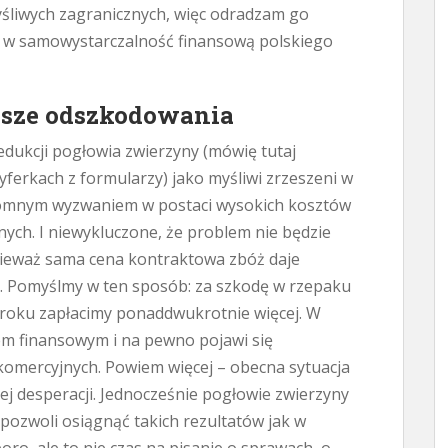
śliwych zagranicznych, więc odradzam go
m w samowystarczalność finansową polskiego
ksze odszkodowania
edukcji pogłowia zwierzyny (mówię tutaj
cyferkach z formularzy) jako myśliwi zrzeszeni w
romnym wyzwaniem w postaci wysokich kosztów
ych. I niewykluczone, że problem nie będzie
nieważ sama cena kontraktowa zbóż daje
u. Pomyślmy w ten sposób: za szkodę w rzepaku
 roku zapłacimy ponaddwukrotnie więcej. W
em finansowym i na pewno pojawi się
omercyjnych. Powiem więcej – obecna sytuacja
 desperacji. Jednocześnie pogłowie zwierzyny
pozwoli osiągnąć takich rezultatów jak w