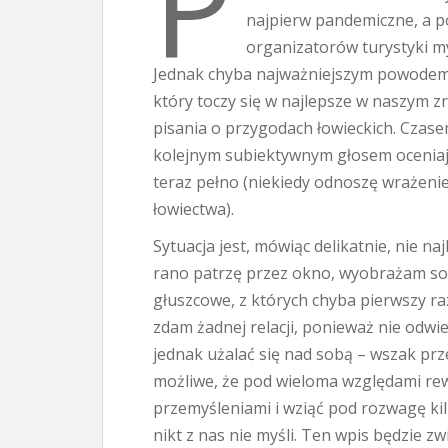
P
najpierw pandemiczne, a p
organizatorów turystyki myś
Jednak chyba najważniejszym powodem 
który toczy się w najlepsze w naszym z
pisania o przygodach łowieckich. Czase
kolejnym subiektywnym głosem oceniają
teraz pełno (niekiedy odnoszę wrażenie
łowiectwa).
Sytuacja jest, mówiąc delikatnie, nie naj
rano patrzę przez okno, wyobrażam sob
głuszcowe, z których chyba pierwszy r
zdam żadnej relacji, ponieważ nie odwi
jednak użalać się nad sobą – wszak prz
możliwe, że pod wieloma względami rewo
przemyśleniami i wziąć pod rozwagę kil
nikt z nas nie myśli. Ten wpis będzie 