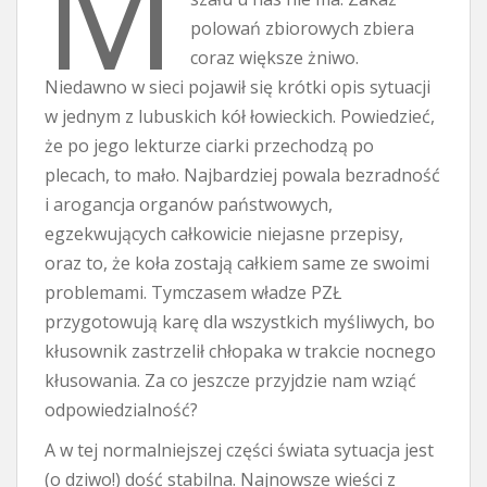
M
polowań zbiorowych zbiera
coraz większe żniwo.
Niedawno w sieci pojawił się krótki opis sytuacji
w jednym z lubuskich kół łowieckich. Powiedzieć,
że po jego lekturze ciarki przechodzą po
plecach, to mało. Najbardziej powala bezradność
i arogancja organów państwowych,
egzekwujących całkowicie niejasne przepisy,
oraz to, że koła zostają całkiem same ze swoimi
problemami. Tymczasem władze PZŁ
przygotowują karę dla wszystkich myśliwych, bo
kłusownik zastrzelił chłopaka w trakcie nocnego
kłusowania. Za co jeszcze przyjdzie nam wziąć
odpowiedzialność?
A w tej normalniejszej części świata sytuacja jest
(o dziwo!) dość stabilna. Najnowsze wieści z