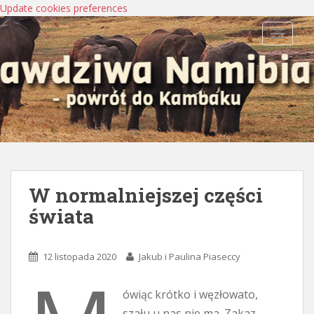
Update cookies preferences
TOGGLE
W normalniejszej części
świata
12 listopada 2020
Jakub i Paulina Piaseccy
ówiąc krótko i węzłowato,
szału u nas nie ma. Zakaz