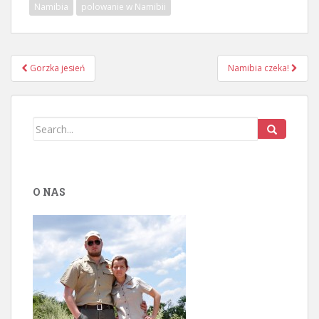
Namibia
polowanie w Namibii
Gorzka jesień
Namibia czeka!
Nawigacja postu
O NAS