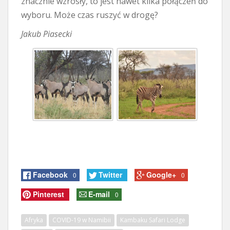
znacznie wzrosły, to jest nawet kilka połączeń do
wyboru. Może czas ruszyć w drogę?
Jakub Piasecki
Facebook
Twitter
Google+
0
0
Pinterest
E-mail
0
Afryka
COVID-19 w Namibii
Kambaku Safari Lodge