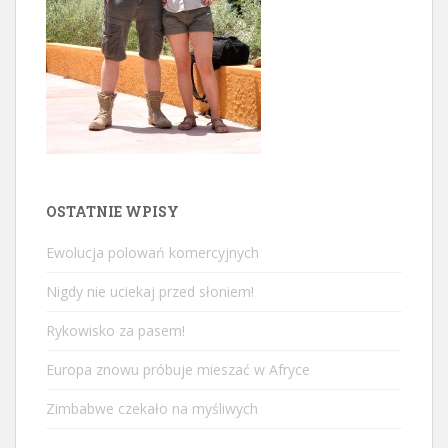
OSTATNIE WPISY
Ewolucja polowań komercyjnych
Nigdy nie uciekaj przed słoniem!
Rykowisko za pasem!
Europa znowu próbuje mieszać w Afryce
Zimbabwe czekało na myśliwych