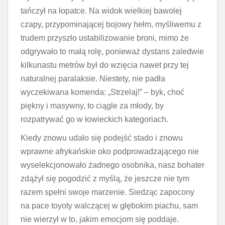
tańczył na łopatce. Na widok wielkiej bawolej
czapy, przypominającej bojowy hełm, myśliwemu z
trudem przyszło ustabilizowanie broni, mimo że
odgrywało to małą rolę, ponieważ dystans zaledwie
kilkunastu metrów był do wzięcia nawet przy tej
naturalnej paralaksie. Niestety, nie padła
wyczekiwana komenda: „Strzelaj!” – byk, choć
piękny i masywny, to ciągle za młody, by
rozpatrywać go w łowieckich kategoriach.
Kiedy znowu udało się podejść stado i znowu
wprawne afrykańskie oko podprowadzającego nie
wyselekcjonowało żadnego osobnika, nasz bohater
zdążył się pogodzić z myślą, że jeszcze nie tym
razem spełni swoje marzenie. Siedząc zapocony
na pace toyoty walczącej w głębokim piachu, sam
nie wierzył w to, jakim emocjom się poddaje.