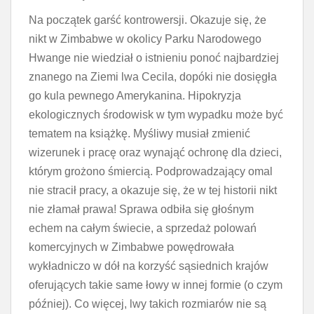
Na początek garść kontrowersji. Okazuje się, że
nikt w Zimbabwe w okolicy Parku Narodowego
Hwange nie wiedział o istnieniu ponoć najbardziej
znanego na Ziemi lwa Cecila, dopóki nie dosięgła
go kula pewnego Amerykanina. Hipokryzja
ekologicznych środowisk w tym wypadku może być
tematem na książkę. Myśliwy musiał zmienić
wizerunek i pracę oraz wynająć ochronę dla dzieci,
którym grożono śmiercią. Podprowadzający omal
nie stracił pracy, a okazuje się, że w tej historii nikt
nie złamał prawa! Sprawa odbiła się głośnym
echem na całym świecie, a sprzedaż polowań
komercyjnych w Zimbabwe powędrowała
wykładniczo w dół na korzyść sąsiednich krajów
oferujących takie same łowy w innej formie (o czym
później). Co więcej, lwy takich rozmiarów nie są