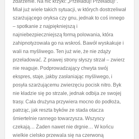
zdarzenie. Na nic krzyki: „Przeładuj! Przeładuj!”.
Miał już wiele takich sytuacji, w których dostrzeliwał
szarżującego oryksa czy gnu, jednak to coś innego
– spotkanie z najpiękniejszą i
najniebezpieczniejszą formą polowania, która
zahipnotyzowała go na wskroś. Bawół wyskakuje i
wali na myśliwego. Ten już wie, że nie zdąży
przeładować. Z prawej strony słyszy strzał – zwierz
nie reaguje. Podprowadzający chwyta swój
ekspres, staje, jakby zasłaniając myśliwego, i
posyła szarżującemu zwierzęciu pocisk nitro. Byk
nie kładzie się po strzale, jednak odbija ze swojej
trasy. Cała drużyna przywiera mocno do podłoża,
patrząc, jak reszta byków ze stada otacza
śmiertelnie rannego towarzysza. Wszyscy
czekają… Żaden nawet nie drgnie… W końcu
wielkie cielsko przewala się na czerwoną