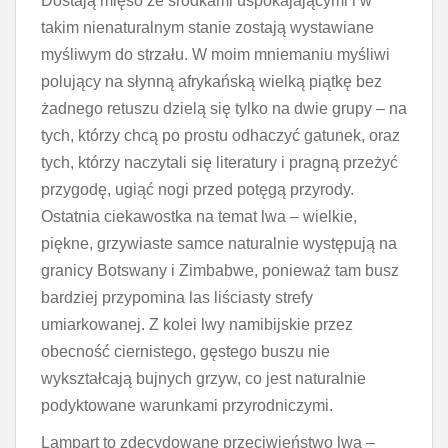
Dostają mięso ze środkami uspokajającymi i w
takim nienaturalnym stanie zostają wystawiane
myśliwym do strzału. W moim mniemaniu myśliwi
polujący na słynną afrykańską wielką piątkę bez
żadnego retuszu dzielą się tylko na dwie grupy – na
tych, którzy chcą po prostu odhaczyć gatunek, oraz
tych, którzy naczytali się literatury i pragną przeżyć
przygodę, ugiąć nogi przed potęgą przyrody.
Ostatnia ciekawostka na temat lwa – wielkie,
piękne, grzywiaste samce naturalnie występują na
granicy Botswany i Zimbabwe, ponieważ tam busz
bardziej przypomina las liściasty strefy
umiarkowanej. Z kolei lwy namibijskie przez
obecność ciernistego, gęstego buszu nie
wykształcają bujnych grzyw, co jest naturalnie
podyktowane warunkami przyrodniczymi.
Lampart to zdecydowane przeciwieństwo lwa –