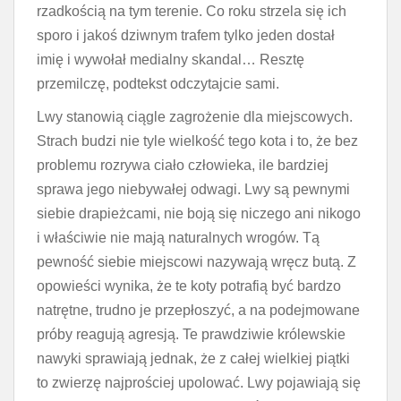
rzadkością na tym terenie. Co roku strzela się ich
sporo i jakoś dziwnym trafem tylko jeden dostał
imię i wywołał medialny skandal… Resztę
przemilczę, podtekst odczytajcie sami.
Lwy stanowią ciągle zagrożenie dla miejscowych.
Strach budzi nie tyle wielkość tego kota i to, że bez
problemu rozrywa ciało człowieka, ile bardziej
sprawa jego niebywałej odwagi. Lwy są pewnymi
siebie drapieżcami, nie boją się niczego ani nikogo
i właściwie nie mają naturalnych wrogów. Tą
pewność siebie miejscowi nazywają wręcz butą. Z
opowieści wynika, że te koty potrafią być bardzo
natrętne, trudno je przepłoszyć, a na podejmowane
próby reagują agresją. Te prawdziwie królewskie
nawyki sprawiają jednak, że z całej wielkiej piątki
to zwierzę najprościej upolować. Lwy pojawiają się