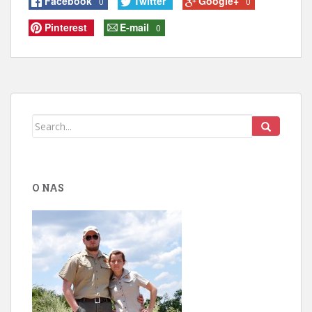
Facebook
Twitter
Google+
0
0
Pinterest
E-mail
0
O NAS