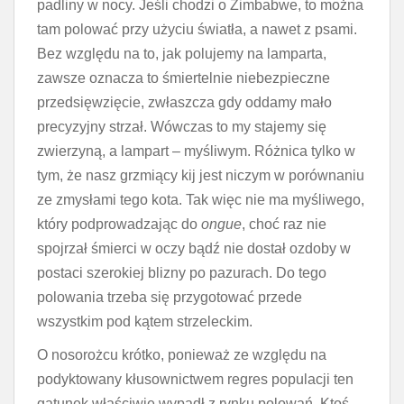
padliny w nocy. Jeśli chodzi o Zimbabwe, to można
tam polować przy użyciu światła, a nawet z psami.
Bez względu na to, jak polujemy na lamparta,
zawsze oznacza to śmiertelnie niebezpieczne
przedsięwzięcie, zwłaszcza gdy oddamy mało
precyzyjny strzał. Wówczas to my stajemy się
zwierzyną, a lampart – myśliwym. Różnica tylko w
tym, że nasz grzmiący kij jest niczym w porównaniu
ze zmysłami tego kota. Tak więc nie ma myśliwego,
który podprowadzając do
ongue
, choć raz nie
spojrzał śmierci w oczy bądź nie dostał ozdoby w
postaci szerokiej blizny po pazurach. Do tego
polowania trzeba się przygotować przede
wszystkim pod kątem strzeleckim.
O nosorożcu krótko, ponieważ ze względu na
podyktowany kłusownictwem regres populacji ten
gatunek właściwie wypadł z rynku polowań. Ktoś