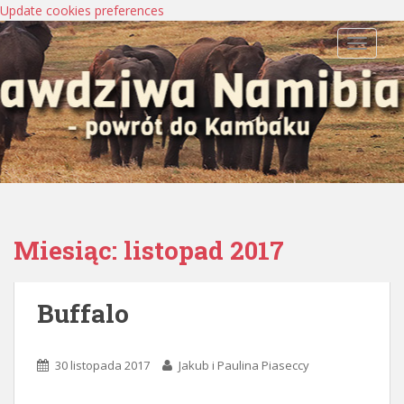
Update cookies preferences
TOGGLE
Miesiąc:
listopad 2017
Buffalo
30 listopada 2017
Jakub i Paulina Piaseccy