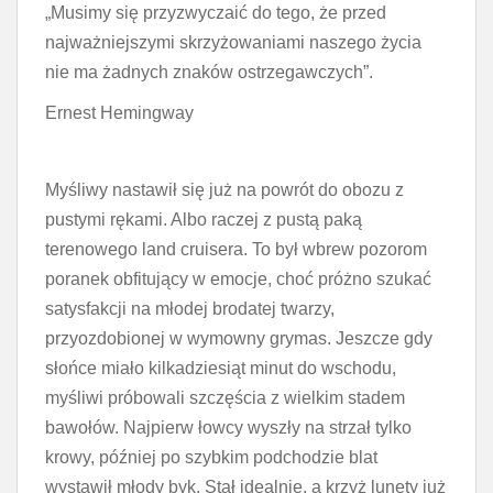
„Musimy się przyzwyczaić do tego, że przed
najważniejszymi skrzyżowaniami naszego życia
nie ma żadnych znaków ostrzegawczych”.
Ernest Hemingway
Myśliwy nastawił się już na powrót do obozu z
pustymi rękami. Albo raczej z pustą paką
terenowego land cruisera. To był wbrew pozorom
poranek obfitujący w emocje, choć próżno szukać
satysfakcji na młodej brodatej twarzy,
przyozdobionej w wymowny grymas. Jeszcze gdy
słońce miało kilkadziesiąt minut do wschodu,
myśliwi próbowali szczęścia z wielkim stadem
bawołów. Najpierw łowcy wyszły na strzał tylko
krowy, później po szybkim podchodzie blat
wystawił młody byk. Stał idealnie, a krzyż lunety już