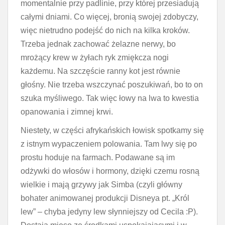
momentalnie przy padlinie, przy której przesiadują
całymi dniami. Co więcej, bronią swojej zdobyczy,
więc nietrudno podejść do nich na kilka kroków.
Trzeba jednak zachować żelazne nerwy, bo
mrożący krew w żyłach ryk zmiękcza nogi
każdemu. Na szczęście ranny kot jest równie
głośny. Nie trzeba wszczynać poszukiwań, bo to on
szuka myśliwego. Tak więc łowy na lwa to kwestia
opanowania i zimnej krwi.
Niestety, w części afrykańskich łowisk spotkamy się
z istnym wypaczeniem polowania. Tam lwy się po
prostu hoduje na farmach. Podawane są im
odżywki do włosów i hormony, dzięki czemu rosną
wielkie i mają grzywy jak Simba (czyli główny
bohater animowanej produkcji Disneya pt. „Król
lew” – chyba jedyny lew słynniejszy od Cecila :P).