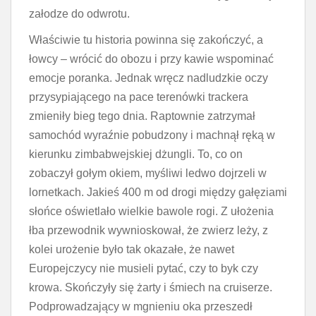
załodze do odwrotu.
Właściwie tu historia powinna się zakończyć, a
łowcy – wrócić do obozu i przy kawie wspominać
emocje poranka. Jednak wręcz nadludzkie oczy
przysypiającego na pace terenówki trackera
zmieniły bieg tego dnia. Raptownie zatrzymał
samochód wyraźnie pobudzony i machnął ręką w
kierunku zimbabwejskiej dżungli. To, co on
zobaczył gołym okiem, myśliwi ledwo dojrzeli w
lornetkach. Jakieś 400 m od drogi między gałęziami
słońce oświetlało wielkie bawole rogi. Z ułożenia
łba przewodnik wywnioskował, że zwierz leży, z
kolei urożenie było tak okazałe, że nawet
Europejczycy nie musieli pytać, czy to byk czy
krowa. Skończyły się żarty i śmiech na cruiserze.
Podprowadzający w mgnieniu oka przeszedł