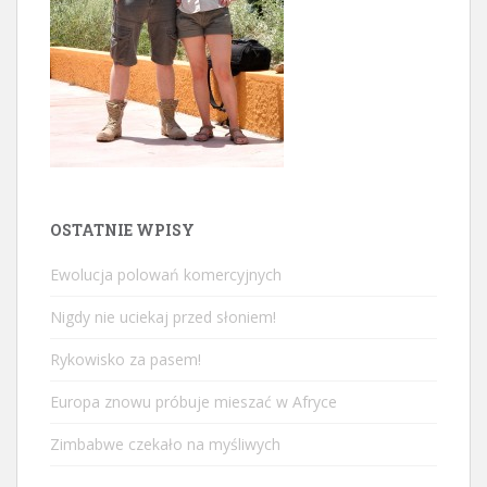
OSTATNIE WPISY
Ewolucja polowań komercyjnych
Nigdy nie uciekaj przed słoniem!
Rykowisko za pasem!
Europa znowu próbuje mieszać w Afryce
Zimbabwe czekało na myśliwych