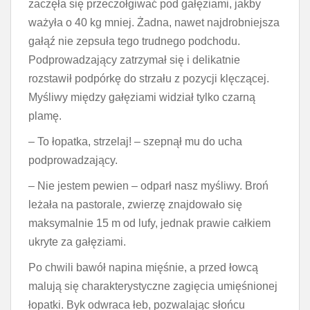
zaczęła się przeczołgiwać pod gałęziami, jakby
ważyła o 40 kg mniej. Żadna, nawet najdrobniejsza
gałąź nie zepsuła tego trudnego podchodu.
Podprowadzający zatrzymał się i delikatnie
rozstawił podpórkę do strzału z pozycji klęczącej.
Myśliwy między gałęziami widział tylko czarną
plamę.
– To łopatka, strzelaj! – szepnął mu do ucha
podprowadzający.
– Nie jestem pewien – odparł nasz myśliwy. Broń
leżała na pastorale, zwierzę znajdowało się
maksymalnie 15 m od lufy, jednak prawie całkiem
ukryte za gałęziami.
Po chwili bawół napina mięśnie, a przed łowcą
malują się charakterystyczne zagięcia umięśnionej
łopatki. Byk odwraca łeb, pozwalając słońcu