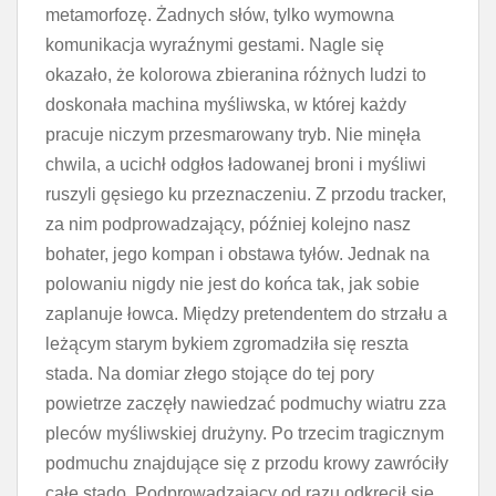
metamorfozę. Żadnych słów, tylko wymowna
komunikacja wyraźnymi gestami. Nagle się
okazało, że kolorowa zbieranina różnych ludzi to
doskonała machina myśliwska, w której każdy
pracuje niczym przesmarowany tryb. Nie minęła
chwila, a ucichł odgłos ładowanej broni i myśliwi
ruszyli gęsiego ku przeznaczeniu. Z przodu tracker,
za nim podprowadzający, później kolejno nasz
bohater, jego kompan i obstawa tyłów. Jednak na
polowaniu nigdy nie jest do końca tak, jak sobie
zaplanuje łowca. Między pretendentem do strzału a
leżącym starym bykiem zgromadziła się reszta
stada. Na domiar złego stojące do tej pory
powietrze zaczęły nawiedzać podmuchy wiatru zza
pleców myśliwskiej drużyny. Po trzecim tragicznym
podmuchu znajdujące się z przodu krowy zawróciły
całe stado. Podprowadzający od razu odkręcił się