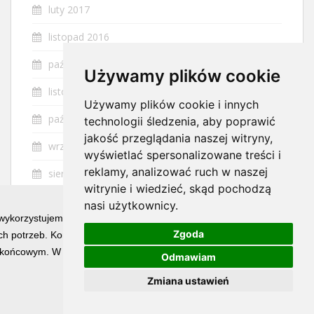
luty 2017
listopad 2016
październik 2016
Używamy plików cookie
listopad 2015
Używamy plików cookie i innych
październik 2015
technologii śledzenia, aby poprawić
jakość przeglądania naszej witryny,
wrzesień 2015
wyświetlać spersonalizowane treści i
reklamy, analizować ruch w naszej
sierpień 2015
witrynie i wiedzieć, skąd pochodzą
lipiec 2015
nasi użytkownicy.
 wykorzystujemy technologię cookies w celu świadczenia Państwu usłu
czerwiec 2015
Zgoda
h potrzeb. Korzystanie z witryny bez zmiany ustawień dotyczących ci
końcowym. W każdym momencie możesz określić warunki przechowywan
maj 2015
Odmawiam
Zmiana ustawień
kwiecień 2015
marzec 2015