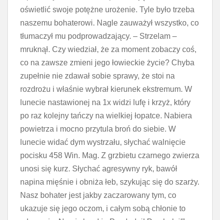
oświetlić swoje potężne urożenie. Tyle było trzeba
naszemu bohaterowi. Nagle zauważył wszystko, co
tłumaczył mu podprowadzający. – Strzelam –
mruknął. Czy wiedział, że za moment zobaczy coś,
co na zawsze zmieni jego łowieckie życie? Chyba
zupełnie nie zdawał sobie sprawy, że stoi na
rozdrożu i właśnie wybrał kierunek ekstremum. W
lunecie nastawionej na 1x widzi lufę i krzyż, który
po raz kolejny tańczy na wielkiej łopatce. Nabiera
powietrza i mocno przytula broń do siebie. W
lunecie widać dym wystrzału, słychać walnięcie
pocisku 458 Win. Mag. Z grzbietu czarnego zwierza
unosi się kurz. Słychać agresywny ryk, bawół
napina mięśnie i obniża łeb, szykując się do szarży.
Nasz bohater jest jakby zaczarowany tym, co
ukazuje się jego oczom, i całym sobą chłonie to