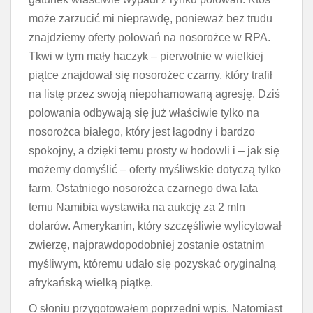
może zarzucić mi nieprawdę, ponieważ bez trudu
znajdziemy oferty polowań na nosorożce w RPA.
Tkwi w tym mały haczyk – pierwotnie w wielkiej
piątce znajdował się nosorożec czarny, który trafił
na listę przez swoją niepohamowaną agresję. Dziś
polowania odbywają się już właściwie tylko na
nosorożca białego, który jest łagodny i bardzo
spokojny, a dzięki temu prosty w hodowli i – jak się
możemy domyślić – oferty myśliwskie dotyczą tylko
farm. Ostatniego nosorożca czarnego dwa lata
temu Namibia wystawiła na aukcję za 2 mln
dolarów. Amerykanin, który szczęśliwie wylicytował
zwierzę, najprawdopodobniej zostanie ostatnim
myśliwym, któremu udało się pozyskać oryginalną
afrykańską wielką piątkę.
O słoniu przygotowałem poprzedni wpis. Natomiast