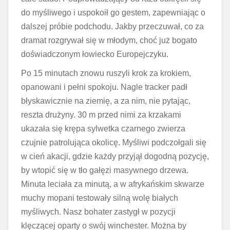
do myśliwego i uspokoił go gestem, zapewniając o
dalszej próbie podchodu. Jakby przeczuwał, co za
dramat rozgrywał się w młodym, choć już bogato
doświadczonym łowiecko Europejczyku.
Po 15 minutach znowu ruszyli krok za krokiem,
opanowani i pełni spokoju. Nagle tracker padł
błyskawicznie na ziemię, a za nim, nie pytając,
reszta drużyny. 30 m przed nimi za krzakami
ukazała się krępa sylwetka czarnego zwierza
czujnie patrolująca okolicę. Myśliwi podczołgali się
w cień akacji, gdzie każdy przyjął dogodną pozycję,
by wtopić się w tło gałęzi masywnego drzewa.
Minuta leciała za minutą, a w afrykańskim skwarze
muchy mopani testowały silną wolę białych
myśliwych. Nasz bohater zastygł w pozycji
klęczącej oparty o swój winchester. Można by