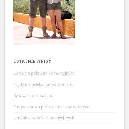
OSTATNIE WPISY
Ewolucja polowań komercyjnych
Nigdy nie uciekaj przed słoniem!
Rykowisko za pasem!
Europa znowu próbuje mieszać w Afryce
Zimbabwe czekało na myśliwych