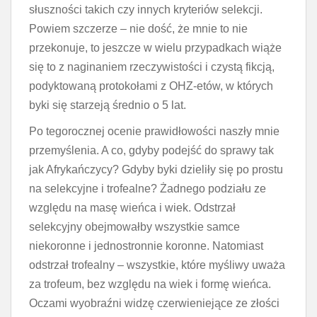
słuszności takich czy innych kryteriów selekcji.
Powiem szczerze – nie dość, że mnie to nie
przekonuje, to jeszcze w wielu przypadkach wiąże
się to z naginaniem rzeczywistości i czystą fikcją,
podyktowaną protokołami z OHZ-etów, w których
byki się starzeją średnio o 5 lat.
Po tegorocznej ocenie prawidłowości naszły mnie
przemyślenia. A co, gdyby podejść do sprawy tak
jak Afrykańczycy? Gdyby byki dzieliły się po prostu
na selekcyjne i trofealne? Żadnego podziału ze
względu na masę wieńca i wiek. Odstrzał
selekcyjny obejmowałby wszystkie samce
niekoronne i jednostronnie koronne. Natomiast
odstrzał trofealny – wszystkie, które myśliwy uważa
za trofeum, bez względu na wiek i formę wieńca.
Oczami wyobraźni widzę czerwieniejące ze złości