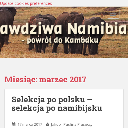
Update cookies preferences
TOGGLE
Miesiąc:
marzec 2017
Selekcja po polsku –
selekcja po namibijsku
17 marca 2017
Jakub i Paulina Piaseccy