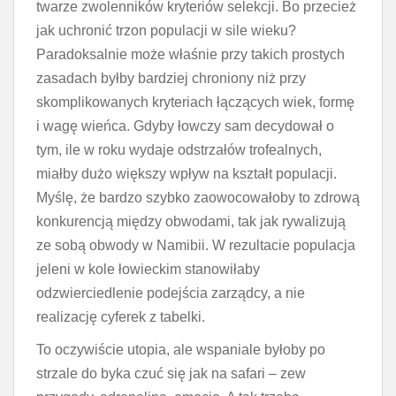
twarze zwolenników kryteriów selekcji. Bo przecież
jak uchronić trzon populacji w sile wieku?
Paradoksalnie może właśnie przy takich prostych
zasadach byłby bardziej chroniony niż przy
skomplikowanych kryteriach łączących wiek, formę
i wagę wieńca. Gdyby łowczy sam decydował o
tym, ile w roku wydaje odstrzałów trofealnych,
miałby dużo większy wpływ na kształt populacji.
Myślę, że bardzo szybko zaowocowałoby to zdrową
konkurencją między obwodami, tak jak rywalizują
ze sobą obwody w Namibii. W rezultacie populacja
jeleni w kole łowieckim stanowiłaby
odzwierciedlenie podejścia zarządcy, a nie
realizację cyferek z tabelki.
To oczywiście utopia, ale wspaniale byłoby po
strzale do byka czuć się jak na safari – zew