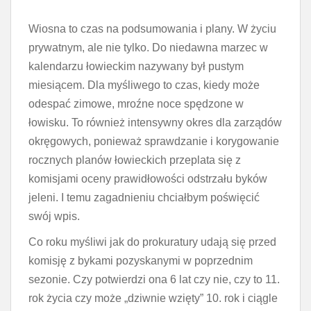
Wiosna to czas na podsumowania i plany. W życiu
prywatnym, ale nie tylko. Do niedawna marzec w
kalendarzu łowieckim nazywany był pustym
miesiącem. Dla myśliwego to czas, kiedy może
odespać zimowe, mroźne noce spędzone w
łowisku. To również intensywny okres dla zarządów
okręgowych, ponieważ sprawdzanie i korygowanie
rocznych planów łowieckich przeplata się z
komisjami oceny prawidłowości odstrzału byków
jeleni. I temu zagadnieniu chciałbym poświęcić
swój wpis.
Co roku myśliwi jak do prokuratury udają się przed
komisję z bykami pozyskanymi w poprzednim
sezonie. Czy potwierdzi ona 6 lat czy nie, czy to 11.
rok życia czy może „dziwnie wzięty” 10. rok i ciągle