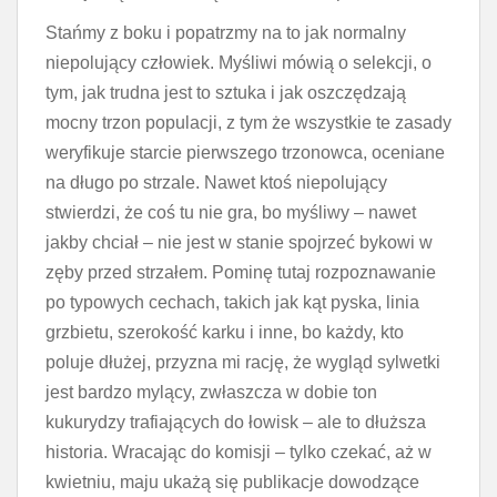
Stańmy z boku i popatrzmy na to jak normalny
niepolujący człowiek. Myśliwi mówią o selekcji, o
tym, jak trudna jest to sztuka i jak oszczędzają
mocny trzon populacji, z tym że wszystkie te zasady
weryfikuje starcie pierwszego trzonowca, oceniane
na długo po strzale. Nawet ktoś niepolujący
stwierdzi, że coś tu nie gra, bo myśliwy – nawet
jakby chciał – nie jest w stanie spojrzeć bykowi w
zęby przed strzałem. Pominę tutaj rozpoznawanie
po typowych cechach, takich jak kąt pyska, linia
grzbietu, szerokość karku i inne, bo każdy, kto
poluje dłużej, przyzna mi rację, że wygląd sylwetki
jest bardzo mylący, zwłaszcza w dobie ton
kukurydzy trafiających do łowisk – ale to dłuższa
historia. Wracając do komisji – tylko czekać, aż w
kwietniu, maju ukażą się publikacje dowodzące