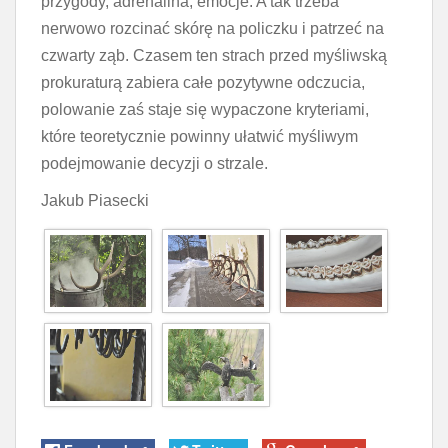
przygody, adrenalina, emocje. A tak trzeba
nerwowo rozcinać skórę na policzku i patrzeć na
czwarty ząb. Czasem ten strach przed myśliwską
prokuraturą zabiera całe pozytywne odczucia,
polowanie zaś staje się wypaczone kryteriami,
które teoretycznie powinny ułatwić myśliwym
podejmowanie decyzji o strzale.
Jakub Piasecki