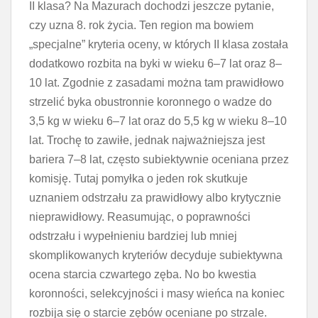
II klasa? Na Mazurach dochodzi jeszcze pytanie,
czy uzna 8. rok życia. Ten region ma bowiem
„specjalne” kryteria oceny, w których II klasa została
dodatkowo rozbita na byki w wieku 6–7 lat oraz 8–
10 lat. Zgodnie z zasadami można tam prawidłowo
strzelić byka obustronnie koronnego o wadze do
3,5 kg w wieku 6–7 lat oraz do 5,5 kg w wieku 8–10
lat. Trochę to zawiłe, jednak najważniejsza jest
bariera 7–8 lat, często subiektywnie oceniana przez
komisję. Tutaj pomyłka o jeden rok skutkuje
uznaniem odstrzału za prawidłowy albo krytycznie
nieprawidłowy. Reasumując, o poprawności
odstrzału i wypełnieniu bardziej lub mniej
skomplikowanych kryteriów decyduje subiektywna
ocena starcia czwartego zęba. No bo kwestia
koronności, selekcyjności i masy wieńca na koniec
rozbija się o starcie zębów oceniane po strzale.