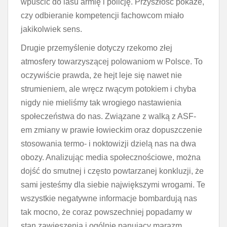
wpuścić do lasu armię i policję. Przyszłość pokaże,
czy odbieranie kompetencji fachowcom miało
jakikolwiek sens.
Drugie przemyślenie dotyczy rzekomo złej
atmosfery towarzyszącej polowaniom w Polsce. To
oczywiście prawda, że hejt leje się nawet nie
strumieniem, ale wręcz rwącym potokiem i chyba
nigdy nie mieliśmy tak wrogiego nastawienia
społeczeństwa do nas. Związane z walką z ASF-
em zmiany w prawie łowieckim oraz dopuszczenie
stosowania termo- i noktowizji dzielą nas na dwa
obozy. Analizując media społecznościowe, można
dojść do smutnej i często powtarzanej konkluzji, że
sami jesteśmy dla siebie największymi wrogami. Te
wszystkie negatywne informacje bombardują nas
tak mocno, że coraz powszechniej popadamy w
stan zawieszenia i ogólnie panujący marazm.