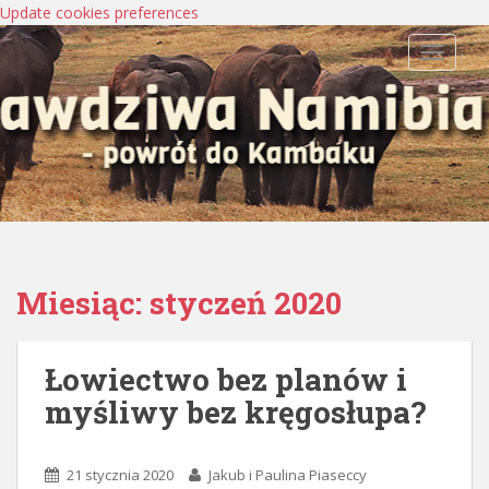
Update cookies preferences
TOGGLE
Miesiąc:
styczeń 2020
Łowiectwo bez planów i
myśliwy bez kręgosłupa?
21 stycznia 2020
Jakub i Paulina Piaseccy