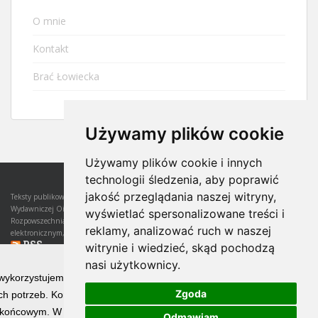
O mnie
Kontakt
Brać Łowiecka
Używamy plików cookie
Używamy plików cookie i innych
technologii śledzenia, aby poprawić
jakość przeglądania naszej witryny,
Teksty publikowane w witrynie są własnością Autora tekstu i Wydawcy, czyli Oficyny
Wydawniczej Oikos Sp. z o.o.. Wszelkie prawa do nich są w całości zastrzeżone.
wyświetlać spersonalizowane treści i
Rozpowszechnianie któregokolwiek z tych tekstów lub jego części, zarówno w zapisie
reklamy, analizować ruch w naszej
elektronicznym, jak i na papierze, wymaga zgody Wydawcy.
RSS
witrynie i wiedzieć, skąd pochodzą
nasi użytkownicy.
ARCHIWUM
 wykorzystujemy technologię cookies w celu świadczenia Państwu usłu
Zgoda
h potrzeb. Korzystanie z witryny bez zmiany ustawień dotyczących ci
Archiwum
końcowym. W każdym momencie możesz określić warunki przechowywan
Odmawiam