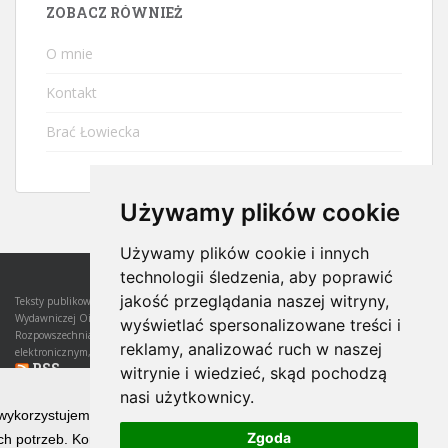
ZOBACZ RÓWNIEŻ
O mnie
Kontakt
Brać Łowiecka
Używamy plików cookie
Używamy plików cookie i innych
technologii śledzenia, aby poprawić
jakość przeglądania naszej witryny,
Teksty publikowane w witrynie są własnością Autora tekstu i Wydawcy, czyli Oficyny
Wydawniczej Oikos Sp. z o.o.. Wszelkie prawa do nich są w całości zastrzeżone.
wyświetlać spersonalizowane treści i
Rozpowszechnianie któregokolwiek z tych tekstów lub jego części, zarówno w zapisie
reklamy, analizować ruch w naszej
elektronicznym, jak i na papierze, wymaga zgody Wydawcy.
RSS
witrynie i wiedzieć, skąd pochodzą
nasi użytkownicy.
ARCHIWUM
 wykorzystujemy technologię cookies w celu świadczenia Państwu usłu
Zgoda
h potrzeb. Korzystanie z witryny bez zmiany ustawień dotyczących ci