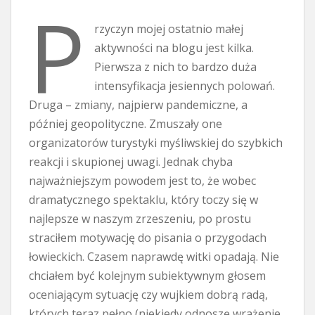
P
rzyczyn mojej ostatnio małej
aktywności na blogu jest kilka.
Pierwsza z nich to bardzo duża
intensyfikacja jesiennych polowań.
Druga – zmiany, najpierw pandemiczne, a
później geopolityczne. Zmuszały one
organizatorów turystyki myśliwskiej do szybkich
reakcji i skupionej uwagi. Jednak chyba
najważniejszym powodem jest to, że wobec
dramatycznego spektaklu, który toczy się w
najlepsze w naszym zrzeszeniu, po prostu
straciłem motywację do pisania o przygodach
łowieckich. Czasem naprawdę witki opadają. Nie
chciałem być kolejnym subiektywnym głosem
oceniającym sytuację czy wujkiem dobrą radą,
których teraz pełno (niekiedy odnoszę wrażenie,