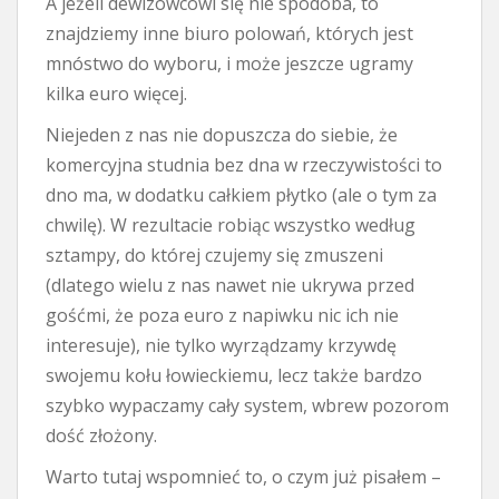
A jeżeli dewizowcowi się nie spodoba, to
znajdziemy inne biuro polowań, których jest
mnóstwo do wyboru, i może jeszcze ugramy
kilka euro więcej.
Niejeden z nas nie dopuszcza do siebie, że
komercyjna studnia bez dna w rzeczywistości to
dno ma, w dodatku całkiem płytko (ale o tym za
chwilę). W rezultacie robiąc wszystko według
sztampy, do której czujemy się zmuszeni
(dlatego wielu z nas nawet nie ukrywa przed
gośćmi, że poza euro z napiwku nic ich nie
interesuje), nie tylko wyrządzamy krzywdę
swojemu kołu łowieckiemu, lecz także bardzo
szybko wypaczamy cały system, wbrew pozorom
dość złożony.
Warto tutaj wspomnieć to, o czym już pisałem –