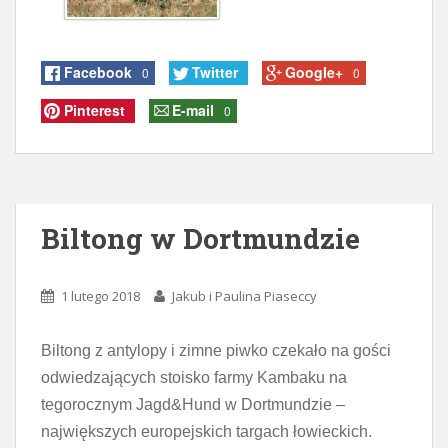
Facebook
Twitter
Google+
0
0
Pinterest
E-mail
0
Biltong w Dortmundzie
1 lutego 2018
Jakub i Paulina Piaseccy
Biltong z antylopy i zimne piwko czekało na gości
odwiedzających stoisko farmy Kambaku na
tegorocznym Jagd&Hund w Dortmundzie –
największych europejskich targach łowieckich.