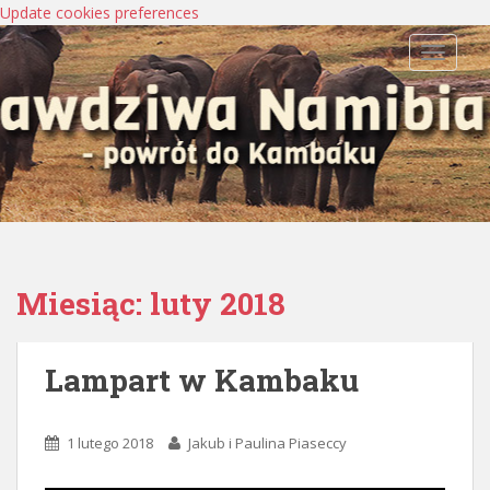
Update cookies preferences
TOGGLE
Miesiąc:
luty 2018
Lampart w Kambaku
1 lutego 2018
Jakub i Paulina Piaseccy