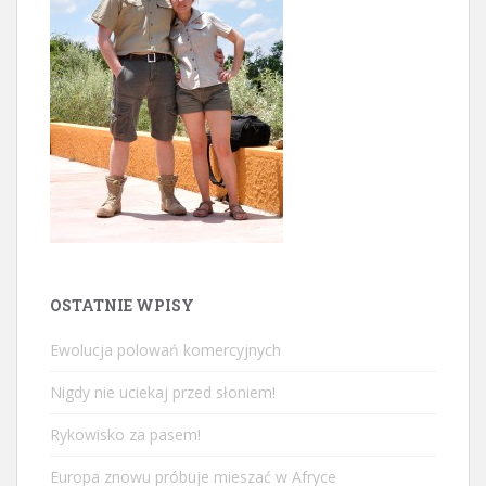
OSTATNIE WPISY
Ewolucja polowań komercyjnych
Nigdy nie uciekaj przed słoniem!
Rykowisko za pasem!
Europa znowu próbuje mieszać w Afryce