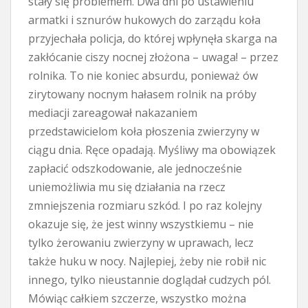
stały się problemem. Dwa dni po ustawieniu
armatki i sznurów hukowych do zarządu koła
przyjechała policja, do której wpłynęła skarga na
zakłócanie ciszy nocnej złożona – uwaga! – przez
rolnika. To nie koniec absurdu, ponieważ ów
zirytowany nocnym hałasem rolnik na próby
mediacji zareagował nakazaniem
przedstawicielom koła płoszenia zwierzyny w
ciągu dnia. Ręce opadają. Myśliwy ma obowiązek
zapłacić odszkodowanie, ale jednocześnie
uniemożliwia mu się działania na rzecz
zmniejszenia rozmiaru szkód. I po raz kolejny
okazuje się, że jest winny wszystkiemu – nie
tylko żerowaniu zwierzyny w uprawach, lecz
także huku w nocy. Najlepiej, żeby nie robił nic
innego, tylko nieustannie doglądał cudzych pól.
Mówiąc całkiem szczerze, wszystko można