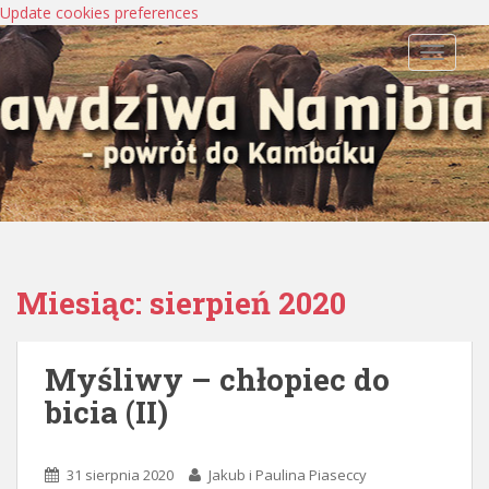
Update cookies preferences
TOGGLE
Miesiąc:
sierpień 2020
Myśliwy – chłopiec do
bicia (II)
31 sierpnia 2020
Jakub i Paulina Piaseccy