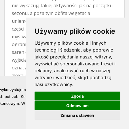
nie wykazują takiej aktywności jak na początku
sezonu, a poza tym obfita wegetacja
uniemożliwia zdobycie trofeum. To wszystko po
części prawda, czerwiec to trudny miesiąc dla
Używamy plików cookie
myśliwego. Wyrośnięte zboża i trawy znacznie
Używamy plików cookie i innych
ograniczają widoczność, natomiast aktywność
technologii śledzenia, aby poprawić
saren często przejawia się jedynie w krótkich
jakość przeglądania naszej witryny,
wyjściach na otwarty teren. Jednak trudny nie
wyświetlać spersonalizowane treści i
oznacza niemożliwy. Jeżeli mamy
reklamy, analizować ruch w naszej
zlokalizowanego rogacza, to kwestią cierpliwości
witrynie i wiedzieć, skąd pochodzą
i wytrwałości jest spotkanie z nim. W nagrodę
nasi użytkownicy.
 wykorzystujemy technologię cookies w celu świadczenia Państwu usłu
pozyskujemy osobnika o najładniejszym
Zgoda
h potrzeb. Korzystanie z witryny bez zmiany ustawień dotyczących ci
wyglądzie parostków w całym sezonie.
końcowym. W każdym momencie możesz określić warunki przechowywan
Odmawiam
Największy atut trofeum pozyskanego w
czerwcu stanowi już pełne jego wybarwienie.
Zmiana ustawień
Końcówki parostków i perły są wyświechtane, ale