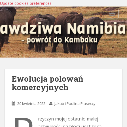
Update cookies preferences
TOGGLE
Ewolucja polowań
komercyjnych
20 kwietnia 2022
Jakub i Paulina Piaseccy
rzyczyn mojej ostatnio małej
aktywności na blogu jest kilka.