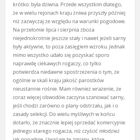
krótko: była dziwna. Przede wszystkim dlatego,
że w wielu rejonach kraju żniwa przyszły później
niż zazwyczaj ze względu na warunki pogodowe.
Na przełomie lipca i sierpnia zboża
niejednokrotnie jeszcze stały i nawet jeżeli sarny
były aktywne, to poza zasięgiem wzroku. Jednak
mimo wszystko udało się pozyskać sporo
naprawdę ciekawych rogaczy, co tylko
potwierdza niedawne spostrzeżenia o tym, że
ogólnie w skali kraju jakość parostków
nieustannie rośnie. Mam również wrażenie, że
coraz więcej obwodów zaczyna szanować sarny,
jeśli chodzi zarówno o plany odstrzału, jak i o
zasady selekcji. Do wielu myśliwych w końcu
dotarło, że znacznie lepiej sprzedać komercyjnie
jednego starego rogacza, niż czyścić młodzież
jak popadnie. Uważam te zmiany, które