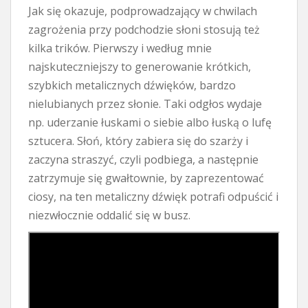
Jak się okazuje, podprowadzający w chwilach
zagrożenia przy podchodzie słoni stosują też
kilka trików. Pierwszy i według mnie
najskuteczniejszy to generowanie krótkich,
szybkich metalicznych dźwięków, bardzo
nielubianych przez słonie. Taki odgłos wydaje
np. uderzanie łuskami o siebie albo łuską o lufę
sztucera. Słoń, który zabiera się do szarży i
zaczyna straszyć, czyli podbiega, a następnie
zatrzymuje się gwałtownie, by zaprezentować
ciosy, na ten metaliczny dźwięk potrafi odpuścić i
niezwłocznie oddalić się w busz.