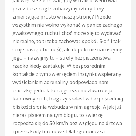
Jak więc się zachować, gdy w trakcie wędrówki
przez busz nagle zobaczymy cztery tony
zmierzające prosto w naszą stronę? Przede
wszystkim nie wolno wykonać w panice żadnego
gwałtownego ruchu i choć może się to wydawać
nierealne, to trzeba zachować spokój. Słoń i tak
czuje naszą obecność, ale dopóki nie naruszymy
jego – nazwijmy to – strefy bezpieczeństwa,
rzadko kiedy zaatakuje. W bezpośrednim
kontakcie z tym zwierzęciem instynkt wspierany
wydzielaniem adrenaliny podpowiada nam
ucieczkę, jednak to najgorsza możliwa opcja.
Raptowny ruch, bieg czy szelest w bezpośredniej
bliskości słonia wzbudza w nim agresję. A jak już
nieraz pisałem na tym blogu, to zwierzę
rozpędza się do 50 km/h bez względu na drzewa
i przeszkody terenowe. Dlatego ucieczka