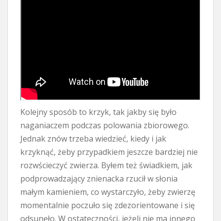
Kolejny sposób to krzyk, tak jakby się było
naganiaczem podczas polowania zbiorowego.
Jednak znów trzeba wiedzieć, kiedy i jak
krzyknąć, żeby przypadkiem jeszcze bardziej nie
rozwścieczyć zwierza. Byłem też świadkiem, jak
podprowadzający znienacka rzucił w słonia
małym kamieniem, co wystarczyło, żeby zwierzę
momentalnie poczuło się zdezorientowane i się
odsunęło. W ostateczności, jeżeli nie ma innego