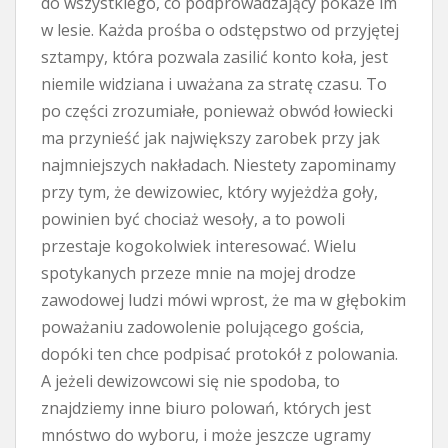
do wszystkiego, co podprowadzający pokaże im
w lesie. Każda prośba o odstępstwo od przyjętej
sztampy, która pozwala zasilić konto koła, jest
niemile widziana i uważana za stratę czasu. To
po części zrozumiałe, ponieważ obwód łowiecki
ma przynieść jak największy zarobek przy jak
najmniejszych nakładach. Niestety zapominamy
przy tym, że dewizowiec, który wyjeżdża goły,
powinien być chociaż wesoły, a to powoli
przestaje kogokolwiek interesować. Wielu
spotykanych przeze mnie na mojej drodze
zawodowej ludzi mówi wprost, że ma w głębokim
poważaniu zadowolenie polującego gościa,
dopóki ten chce podpisać protokół z polowania.
A jeżeli dewizowcowi się nie spodoba, to
znajdziemy inne biuro polowań, których jest
mnóstwo do wyboru, i może jeszcze ugramy