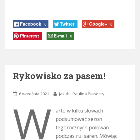
Facebook
Twitter
Google+
0
0
Pinterest
E-mail
0
Rykowisko za pasem!
6 września 2021
Jakub i Paulina Piaseccy
W
arto w kilku słowach
podsumować sezon
tegorocznych polowań
podczas rui saren. Mówiąc