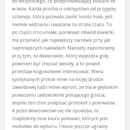
do wszystkiego, co podprowadzający pokaże im
w lesie. Każda prośba o odstępstwo od przyjętej
sztampy, która pozwala zasilić konto koła, jest
niemile widziana i uważana za stratę czasu. To
po części zrozumiałe, ponieważ obwód łowiecki
ma przynieść jak największy zarobek przy jak
najmniejszych nakładach. Niestety zapominamy
przy tym, że dewizowiec, który wyjeżdża goły,
powinien być chociaż wesoły, a to powoli
przestaje kogokolwiek interesować. Wielu
spotykanych przeze mnie na mojej drodze
zawodowej ludzi mówi wprost, że ma w głębokim
poważaniu zadowolenie polującego gościa,
dopóki ten chce podpisać protokół z polowania.
A jeżeli dewizowcowi się nie spodoba, to
znajdziemy inne biuro polowań, których jest
mnóstwo do wyboru, i może jeszcze ugramy