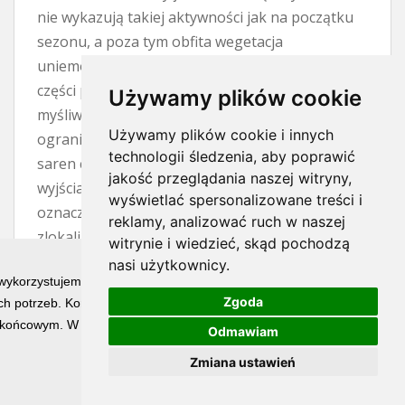
nie wykazują takiej aktywności jak na początku
sezonu, a poza tym obfita wegetacja
uniemożliwia zdobycie trofeum. To wszystko po
części prawda, czerwiec to trudny miesiąc dla
Używamy plików cookie
myśliwego. Wyrośnięte zboża i trawy znacznie
Używamy plików cookie i innych
ograniczają widoczność, natomiast aktywność
technologii śledzenia, aby poprawić
saren często przejawia się jedynie w krótkich
jakość przeglądania naszej witryny,
wyjściach na otwarty teren. Jednak trudny nie
wyświetlać spersonalizowane treści i
oznacza niemożliwy. Jeżeli mamy
reklamy, analizować ruch w naszej
zlokalizowanego rogacza, to kwestią cierpliwości
witrynie i wiedzieć, skąd pochodzą
i wytrwałości jest spotkanie z nim. W nagrodę
nasi użytkownicy.
 wykorzystujemy technologię cookies w celu świadczenia Państwu usłu
pozyskujemy osobnika o najładniejszym
Zgoda
h potrzeb. Korzystanie z witryny bez zmiany ustawień dotyczących ci
wyglądzie parostków w całym sezonie.
końcowym. W każdym momencie możesz określić warunki przechowywan
Odmawiam
Największy atut trofeum pozyskanego w
czerwcu stanowi już pełne jego wybarwienie.
Zmiana ustawień
Końcówki parostków i perły są wyświechtane, ale