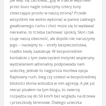
Jak więc się zachować, gdy w trakcie wędrówki
przez busz nagle zobaczymy cztery tony
zmierzające prosto w naszą stronę? Przede
wszystkim nie wolno wykonać w panice żadnego
gwałtownego ruchu i choć może się to wydawać
nierealne, to trzeba zachować spokój. Słoń i tak
czuje naszą obecność, ale dopóki nie naruszymy
jego – nazwijmy to – strefy bezpieczeństwa,
rzadko kiedy zaatakuje. W bezpośrednim
kontakcie z tym zwierzęciem instynkt wspierany
wydzielaniem adrenaliny podpowiada nam
ucieczkę, jednak to najgorsza możliwa opcja.
Raptowny ruch, bieg czy szelest w bezpośredniej
bliskości słonia wzbudza w nim agresję. A jak już
nieraz pisałem na tym blogu, to zwierzę
rozpędza się do 50 km/h bez względu na drzewa
i przeszkody terenowe. Dlatego ucieczka