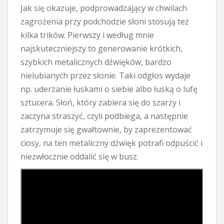
Jak się okazuje, podprowadzający w chwilach
zagrożenia przy podchodzie słoni stosują też
kilka trików. Pierwszy i według mnie
najskuteczniejszy to generowanie krótkich,
szybkich metalicznych dźwięków, bardzo
nielubianych przez słonie. Taki odgłos wydaje
np. uderzanie łuskami o siebie albo łuską o lufę
sztucera. Słoń, który zabiera się do szarży i
zaczyna straszyć, czyli podbiega, a następnie
zatrzymuje się gwałtownie, by zaprezentować
ciosy, na ten metaliczny dźwięk potrafi odpuścić i
niezwłocznie oddalić się w busz.