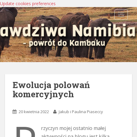
Update cookies preferences
TOGGLE
Ewolucja polowań
komercyjnych
20 kwietnia 2022
Jakub i Paulina Piaseccy
rzyczyn mojej ostatnio małej
aktywności na blogu jest kilka.