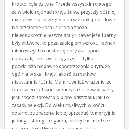
krótko: była dziwna. Przede wszystkim dlatego,
że w wielu rejonach kraju żniwa przyszły później
niż zazwyczaj ze względu na warunki pogodowe.
Na przełomie lipca i sierpnia zboża
niejednokrotnie jeszcze stały i nawet jeżeli sarny
były aktywne, to poza zasięgiem wzroku. Jednak
mimo wszystko udało się pozyskać sporo
naprawdę ciekawych rogaczy, co tylko
potwierdza niedawne spostrzeżenia o tym, że
ogólnie w skali kraju jakość parostków
nieustannie rośnie. Mam również wrażenie, że
coraz więcej obwodów zaczyna szanować sarny,
jeśli chodzi zarówno o plany odstrzału, jak i o
zasady selekcji. Do wielu myśliwych w końcu
dotarło, że znacznie lepiej sprzedać komercyjnie
jednego starego rogacza, niż czyścić młodzież
jak popadnie. Uważam te zmiany, które