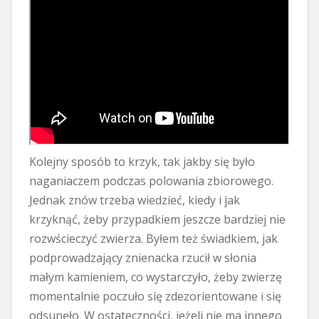
Kolejny sposób to krzyk, tak jakby się było
naganiaczem podczas polowania zbiorowego.
Jednak znów trzeba wiedzieć, kiedy i jak
krzyknąć, żeby przypadkiem jeszcze bardziej nie
rozwścieczyć zwierza. Byłem też świadkiem, jak
podprowadzający znienacka rzucił w słonia
małym kamieniem, co wystarczyło, żeby zwierzę
momentalnie poczuło się zdezorientowane i się
odsunęło. W ostateczności, jeżeli nie ma innego