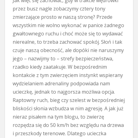
Jak więc się zachować, gdy w trakcie wędrówki
przez busz nagle zobaczymy cztery tony
zmierzające prosto w naszą stronę? Przede
wszystkim nie wolno wykonać w panice żadnego
gwałtownego ruchu i choć może się to wydawać
nierealne, to trzeba zachować spokój. Słoń i tak
czuje naszą obecność, ale dopóki nie naruszymy
jego – nazwijmy to – strefy bezpieczeństwa,
rzadko kiedy zaatakuje. W bezpośrednim
kontakcie z tym zwierzęciem instynkt wspierany
wydzielaniem adrenaliny podpowiada nam
ucieczkę, jednak to najgorsza możliwa opcja.
Raptowny ruch, bieg czy szelest w bezpośredniej
bliskości słonia wzbudza w nim agresję. A jak już
nieraz pisałem na tym blogu, to zwierzę
rozpędza się do 50 km/h bez względu na drzewa
i przeszkody terenowe. Dlatego ucieczka