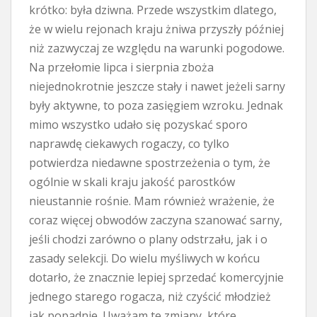
krótko: była dziwna. Przede wszystkim dlatego,
że w wielu rejonach kraju żniwa przyszły później
niż zazwyczaj ze względu na warunki pogodowe.
Na przełomie lipca i sierpnia zboża
niejednokrotnie jeszcze stały i nawet jeżeli sarny
były aktywne, to poza zasięgiem wzroku. Jednak
mimo wszystko udało się pozyskać sporo
naprawdę ciekawych rogaczy, co tylko
potwierdza niedawne spostrzeżenia o tym, że
ogólnie w skali kraju jakość parostków
nieustannie rośnie. Mam również wrażenie, że
coraz więcej obwodów zaczyna szanować sarny,
jeśli chodzi zarówno o plany odstrzału, jak i o
zasady selekcji. Do wielu myśliwych w końcu
dotarło, że znacznie lepiej sprzedać komercyjnie
jednego starego rogacza, niż czyścić młodzież
jak popadnie. Uważam te zmiany, które