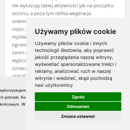
nie wykazują takiej aktywności jak na początku
sezonu, a poza tym obfita wegetacja
uniemożliwia zdobycie trofeum. To wszystko po
części prawda, czerwiec to trudny miesiąc dla
Używamy plików cookie
myśliwego. Wyrośnięte zboża i trawy znacznie
Używamy plików cookie i innych
ograniczają widoczność, natomiast aktywność
technologii śledzenia, aby poprawić
saren często przejawia się jedynie w krótkich
jakość przeglądania naszej witryny,
wyjściach na otwarty teren. Jednak trudny nie
wyświetlać spersonalizowane treści i
oznacza niemożliwy. Jeżeli mamy
reklamy, analizować ruch w naszej
zlokalizowanego rogacza, to kwestią cierpliwości
witrynie i wiedzieć, skąd pochodzą
i wytrwałości jest spotkanie z nim. W nagrodę
nasi użytkownicy.
 wykorzystujemy technologię cookies w celu świadczenia Państwu usłu
pozyskujemy osobnika o najładniejszym
Zgoda
h potrzeb. Korzystanie z witryny bez zmiany ustawień dotyczących ci
wyglądzie parostków w całym sezonie.
końcowym. W każdym momencie możesz określić warunki przechowywan
Odmawiam
Największy atut trofeum pozyskanego w
czerwcu stanowi już pełne jego wybarwienie.
Zmiana ustawień
Końcówki parostków i perły są wyświechtane, ale