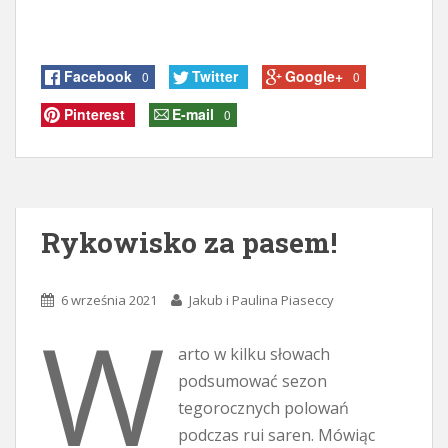
Facebook
Twitter
Google+
0
0
Pinterest
E-mail
0
Rykowisko za pasem!
6 września 2021
Jakub i Paulina Piaseccy
W
arto w kilku słowach
podsumować sezon
tegorocznych polowań
podczas rui saren. Mówiąc