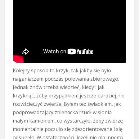
Kolejny sposób to krzyk, tak jakby się było
naganiaczem podczas polowania zbiorowego.
Jednak znów trzeba wiedzieć, kiedy i jak
krzyknąć, żeby przypadkiem jeszcze bardziej nie
rozwścieczyć zwierza. Byłem też świadkiem, jak
podprowadzający znienacka rzucił w słonia
małym kamieniem, co wystarczyło, żeby zwierzę
momentalnie poczuło się zdezorientowane i się
odsunęło. W ostateczności, jeżeli nie ma innego