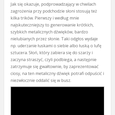
Jak się okazuje, podprowadzający w chwilach
zagrożenia przy podchodzie słoni stosują też
kilka trików. Pierwszy i według mnie
najskuteczniejszy to generowanie krótkich,
szybkich metalicznych dźwięków, bardzo
nielubianych przez słonie. Taki odgłos wydaje
np. uderzanie łuskami o siebie albo łuską o lufę
sztucera. Słoń, który zabiera się do szarży i
zaczyna straszyć, czyli podbiega, a następnie
zatrzymuje się gwałtownie, by zaprezentować
ciosy, na ten metaliczny dźwięk potrafi odpuścić i
niezwłocznie oddalić się w busz.