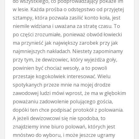
do wszystkiego, co podprowadzający pokaże im
w lesie. Każda prośba o odstępstwo od przyjętej
sztampy, która pozwala zasilić konto koła, jest
niemile widziana i uważana za stratę czasu. To
po części zrozumiałe, ponieważ obwód łowiecki
ma przynieść jak największy zarobek przy jak
najmniejszych nakładach. Niestety zapominamy
przy tym, że dewizowiec, który wyjeżdża goły,
powinien być chociaż wesoły, a to powoli
przestaje kogokolwiek interesować. Wielu
spotykanych przeze mnie na mojej drodze
zawodowej ludzi mówi wprost, że ma w głębokim
poważaniu zadowolenie polującego gościa,
dopóki ten chce podpisać protokół z polowania.
A jeżeli dewizowcowi się nie spodoba, to
znajdziemy inne biuro polowań, których jest
mnóstwo do wyboru, i może jeszcze ugramy