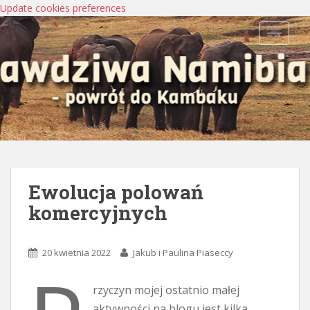
Update cookies preferences
TOGGLE
Ewolucja polowań
komercyjnych
20 kwietnia 2022
Jakub i Paulina Piaseccy
rzyczyn mojej ostatnio małej
aktywności na blogu jest kilka.