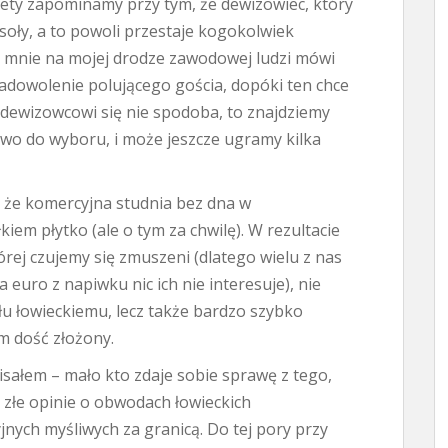
tety zapominamy przy tym, że dewizowiec, który
soły, a to powoli przestaje kogokolwiek
e mnie na mojej drodze zawodowej ludzi mówi
dowolenie polującego gościa, dopóki ten chce
i dewizowcowi się nie spodoba, to znajdziemy
two do wyboru, i może jeszcze ugramy kilka
, że komercyjna studnia bez dna w
kiem płytko (ale o tym za chwilę). W rezultacie
rej czujemy się zmuszeni (dlatego wielu z nas
euro z napiwku nic ich nie interesuje), nie
u łowieckiemu, lecz także bardzo szybko
 dość złożony.
isałem – mało kto zdaje sobie sprawę z tego,
 złe opinie o obwodach łowieckich
jnych myśliwych za granicą. Do tej pory przy