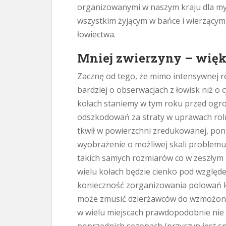
organizowanymi w naszym kraju dla my
wszystkim żyjącym w bańce i wierzący
łowiectwa.
Mniej zwierzyny – wię
Zacznę od tego, że mimo intensywnej r
bardziej o obserwacjach z łowisk niż o 
kołach staniemy w tym roku przed og
odszkodowań za straty w uprawach roln
tkwił w powierzchni zredukowanej, po
wyobrażenie o możliwej skali problem
takich samych rozmiarów co w zeszłym
wielu kołach będzie cienko pod względ
konieczność zorganizowania polowań k
może zmusić dzierżawców do wzmożonej
w wielu miejscach prawdopodobnie nie 