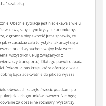
chać szabelką.
znie. Obecnie sytuacja jest nieciekawa z wielu
ństwa, związany z tym kryzys ekonomiczny,
jsze, ogromna niepewność jutra sprawiły, że
ak w zasadzie cała turystyka, skurczył się o
a jeszcze przed wybuchem wojny była wręcz
emal wszystkich usług związanych z
ienia czy transportu). Dlatego powoli odpada
i. Pokonują nas kraje, które oferują o wiele
odobną bądź adekwatnie do jakości wyższą
wielu obwodach zaczęło świecić pustkami po
pulacji dzikich gatunków łownych. Nie będę
cydowanie za obszerne rozmiary. Wystarczy