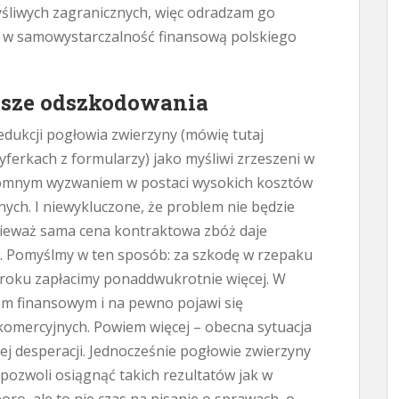
śliwych zagranicznych, więc odradzam go
m w samowystarczalność finansową polskiego
ksze odszkodowania
edukcji pogłowia zwierzyny (mówię tutaj
cyferkach z formularzy) jako myśliwi zrzeszeni w
romnym wyzwaniem w postaci wysokich kosztów
ych. I niewykluczone, że problem nie będzie
nieważ sama cena kontraktowa zbóż daje
u. Pomyślmy w ten sposób: za szkodę w rzepaku
 roku zapłacimy ponaddwukrotnie więcej. W
em finansowym i na pewno pojawi się
omercyjnych. Powiem więcej – obecna sytuacja
 desperacji. Jednocześnie pogłowie zwierzyny
pozwoli osiągnąć takich rezultatów jak w