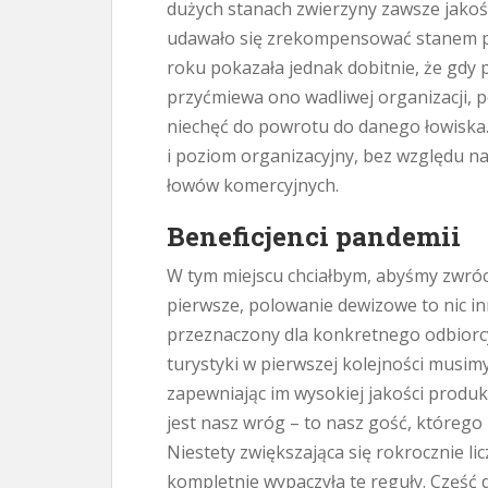
dużych stanach zwierzyny zawsze jakoś 
udawało się zrekompensować stanem po
roku pokazała jednak dobitnie, że gdy p
przyćmiewa ono wadliwej organizacji, 
niechęć do powrotu do danego łowiska. 
i poziom organizacyjny, bez względu n
łowów komercyjnych.
Beneficjenci pandemii
W tym miejscu chciałbym, abyśmy zwróc
pierwsze, polowanie dewizowe to nic in
przeznaczony dla konkretnego odbiorcy
turystyki w pierwszej kolejności musimy
zapewniając im wysokiej jakości produkt
jest nasz wróg – to nasz gość, któreg
Niestety zwiększająca się rokrocznie l
kompletnie wypaczyła te reguły. Część