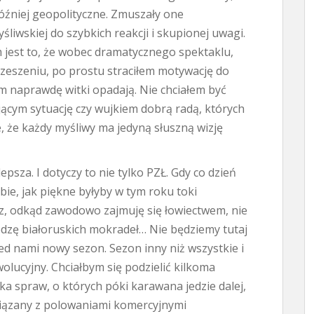
óźniej geopolityczne. Zmuszały one
liwskiej do szybkich reakcji i skupionej uwagi.
jest to, że wobec dramatycznego spektaklu,
rzeszeniu, po prostu straciłem motywację do
m naprawdę witki opadają. Nie chciałem być
cym sytuację czy wujkiem dobrą radą, których
, że każdy myśliwy ma jedyną słuszną wizję
lepsza. I dotyczy to nie tylko PZŁ. Gdy co dzień
ie, jak piękne byłyby w tym roku toki
az, odkąd zawodowo zajmuję się łowiectwem, nie
edzę białoruskich mokradeł… Nie będziemy tutaj
ed nami nowy sezon. Sezon inny niż wszystkie i
lucyjny. Chciałbym się podzielić kilkoma
ka spraw, o których póki karawana jedzie dalej,
związany z polowaniami komercyjnymi