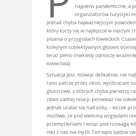
P
najpierw pandemiczne, a p
organizatorów turystyki myś
Jednak chyba najważniejszym powodem 
który toczy się w najlepsze w naszym z
pisania o przygodach łowieckich. Czase
kolejnym subiektywnym głosem oceniają
teraz pełno (niekiedy odnoszę wrażenie
łowiectwa).
Sytuacja jest, mówiąc delikatnie, nie naj
rano patrzę przez okno, wyobrażam sob
głuszcowe, z których chyba pierwszy r
zdam żadnej relacji, ponieważ nie odwi
jednak użalać się nad sobą – wszak prz
możliwe, że pod wieloma względami rewo
przemyśleniami i wziąć pod rozwagę kil
nikt z nas nie myśli. Ten wpis będzie 