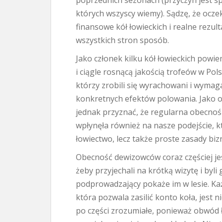
poprzednich sezonach (przyczyn jest spo
których wszyscy wiemy). Sądzę, że ocz
finansowe kół łowieckich i realne rezul
wszystkich stron sposób.
Jako członek kilku kół łowieckich powie
i ciągle rosnącą jakością trofeów w Pol
którzy zrobili się wyrachowani i wymag
konkretnych efektów polowania. Jako 
jednak przyznać, że regularna obecno
wpłynęła również na nasze podejście, k
łowiectwo, lecz także proste zasady bi
Obecność dewizowców coraz częściej jes
żeby przyjechali na krótką wizytę i byli
podprowadzający pokaże im w lesie. Ka
która pozwala zasilić konto koła, jest n
po części zrozumiałe, ponieważ obwód 