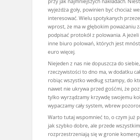
przy jak najmniejszych nakładach. Nies
wyjeżdża goły, powinien być chociaż we
interesować. Wielu spotykanych przez
wprost, że ma w głębokim poważaniu za
podpisać protokół z polowania. A jeżel
inne biuro polowań, których jest mnós
euro więcej.
Niejeden z nas nie dopuszcza do siebie
rzeczywistości to dno ma, w dodatku cał
robiąc wszystko według sztampy, do któ
nawet nie ukrywa przed gośćmi, że poza 
tylko wyrządzamy krzywdę swojemu koł
wypaczamy cały system, wbrew pozorom
Warto tutaj wspomnieć to, o czym już p
jak szybko dobre, ale przede wszystkim
rozprzestrzeniają się w gronie komercy