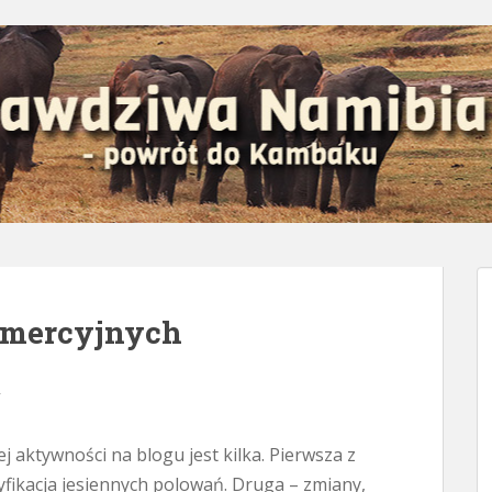
omercyjnych
y
j aktywności na blogu jest kilka. Pierwsza z
yfikacja jesiennych polowań. Druga – zmiany,