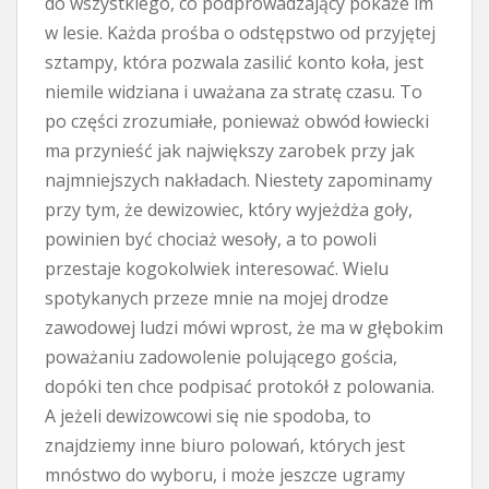
do wszystkiego, co podprowadzający pokaże im
w lesie. Każda prośba o odstępstwo od przyjętej
sztampy, która pozwala zasilić konto koła, jest
niemile widziana i uważana za stratę czasu. To
po części zrozumiałe, ponieważ obwód łowiecki
ma przynieść jak największy zarobek przy jak
najmniejszych nakładach. Niestety zapominamy
przy tym, że dewizowiec, który wyjeżdża goły,
powinien być chociaż wesoły, a to powoli
przestaje kogokolwiek interesować. Wielu
spotykanych przeze mnie na mojej drodze
zawodowej ludzi mówi wprost, że ma w głębokim
poważaniu zadowolenie polującego gościa,
dopóki ten chce podpisać protokół z polowania.
A jeżeli dewizowcowi się nie spodoba, to
znajdziemy inne biuro polowań, których jest
mnóstwo do wyboru, i może jeszcze ugramy