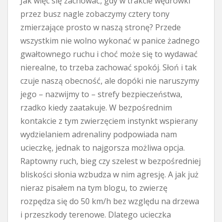
Jak więc się zachować, gdy w trakcie wędrówki
przez busz nagle zobaczymy cztery tony
zmierzające prosto w naszą stronę? Przede
wszystkim nie wolno wykonać w panice żadnego
gwałtownego ruchu i choć może się to wydawać
nierealne, to trzeba zachować spokój. Słoń i tak
czuje naszą obecność, ale dopóki nie naruszymy
jego – nazwijmy to – strefy bezpieczeństwa,
rzadko kiedy zaatakuje. W bezpośrednim
kontakcie z tym zwierzęciem instynkt wspierany
wydzielaniem adrenaliny podpowiada nam
ucieczkę, jednak to najgorsza możliwa opcja.
Raptowny ruch, bieg czy szelest w bezpośredniej
bliskości słonia wzbudza w nim agresję. A jak już
nieraz pisałem na tym blogu, to zwierzę
rozpędza się do 50 km/h bez względu na drzewa
i przeszkody terenowe. Dlatego ucieczka