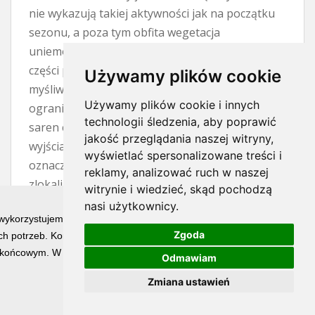
nie wykazują takiej aktywności jak na początku
sezonu, a poza tym obfita wegetacja
uniemożliwia zdobycie trofeum. To wszystko po
części prawda, czerwiec to trudny miesiąc dla
Używamy plików cookie
myśliwego. Wyrośnięte zboża i trawy znacznie
Używamy plików cookie i innych
ograniczają widoczność, natomiast aktywność
technologii śledzenia, aby poprawić
saren często przejawia się jedynie w krótkich
jakość przeglądania naszej witryny,
wyjściach na otwarty teren. Jednak trudny nie
wyświetlać spersonalizowane treści i
oznacza niemożliwy. Jeżeli mamy
reklamy, analizować ruch w naszej
zlokalizowanego rogacza, to kwestią cierpliwości
witrynie i wiedzieć, skąd pochodzą
i wytrwałości jest spotkanie z nim. W nagrodę
nasi użytkownicy.
 wykorzystujemy technologię cookies w celu świadczenia Państwu usłu
pozyskujemy osobnika o najładniejszym
Zgoda
h potrzeb. Korzystanie z witryny bez zmiany ustawień dotyczących ci
wyglądzie parostków w całym sezonie.
końcowym. W każdym momencie możesz określić warunki przechowywan
Odmawiam
Największy atut trofeum pozyskanego w
czerwcu stanowi już pełne jego wybarwienie.
Zmiana ustawień
Końcówki parostków i perły są wyświechtane, ale