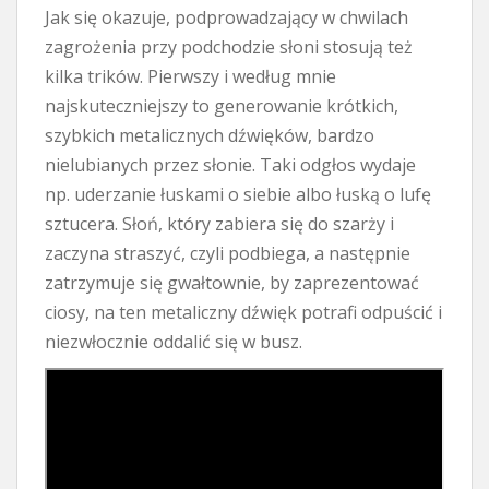
Jak się okazuje, podprowadzający w chwilach
zagrożenia przy podchodzie słoni stosują też
kilka trików. Pierwszy i według mnie
najskuteczniejszy to generowanie krótkich,
szybkich metalicznych dźwięków, bardzo
nielubianych przez słonie. Taki odgłos wydaje
np. uderzanie łuskami o siebie albo łuską o lufę
sztucera. Słoń, który zabiera się do szarży i
zaczyna straszyć, czyli podbiega, a następnie
zatrzymuje się gwałtownie, by zaprezentować
ciosy, na ten metaliczny dźwięk potrafi odpuścić i
niezwłocznie oddalić się w busz.