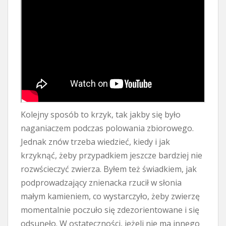
Kolejny sposób to krzyk, tak jakby się było
naganiaczem podczas polowania zbiorowego.
Jednak znów trzeba wiedzieć, kiedy i jak
krzyknąć, żeby przypadkiem jeszcze bardziej nie
rozwścieczyć zwierza. Byłem też świadkiem, jak
podprowadzający znienacka rzucił w słonia
małym kamieniem, co wystarczyło, żeby zwierzę
momentalnie poczuło się zdezorientowane i się
odsunęło. W ostateczności, jeżeli nie ma innego