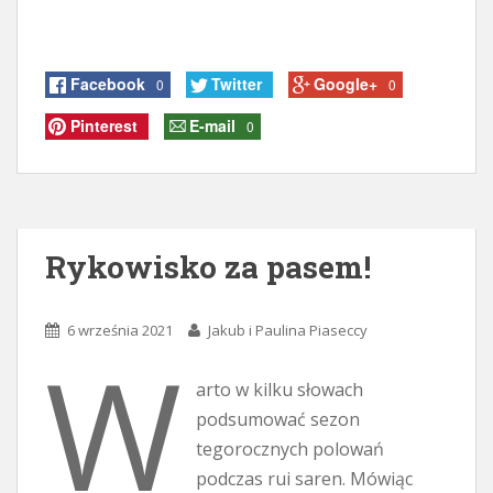
Facebook
Twitter
Google+
0
0
Pinterest
E-mail
0
Rykowisko za pasem!
6 września 2021
Jakub i Paulina Piaseccy
W
arto w kilku słowach
podsumować sezon
tegorocznych polowań
podczas rui saren. Mówiąc