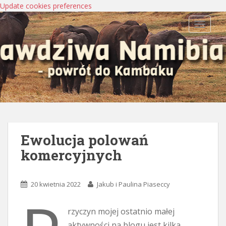
Update cookies preferences
TOGGLE
Ewolucja polowań
komercyjnych
20 kwietnia 2022
Jakub i Paulina Piaseccy
rzyczyn mojej ostatnio małej
aktywności na blogu jest kilka.