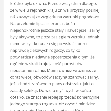
krótko: była dziwna. Przede wszystkim dlatego,
że w wielu rejonach kraju żniwa przyszły później
niż zazwyczaj ze względu na warunki pogodowe.
Na przełomie lipca i sierpnia zboża
niejednokrotnie jeszcze stały i nawet jeżeli sarny
były aktywne, to poza zasięgiem wzroku. Jednak
mimo wszystko udało się pozyskać sporo
naprawdę ciekawych rogaczy, co tylko
potwierdza niedawne spostrzeżenia o tym, że
ogólnie w skali kraju jakość parostków
nieustannie rośnie. Mam również wrażenie, że
coraz więcej obwodów zaczyna szanować sarny,
jeśli chodzi zarówno o plany odstrzału, jak i o
zasady selekcji. Do wielu myśliwych w końcu
dotarło, że znacznie lepiej sprzedać komercyjnie
jednego starego rogacza, niż czyścić młodzież
jak popadnie. Uważam te zmiany, które