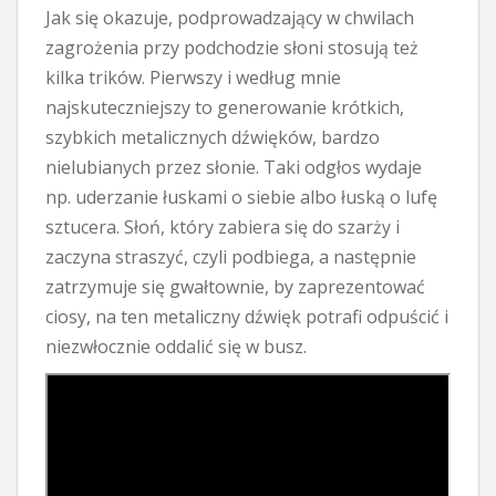
Jak się okazuje, podprowadzający w chwilach
zagrożenia przy podchodzie słoni stosują też
kilka trików. Pierwszy i według mnie
najskuteczniejszy to generowanie krótkich,
szybkich metalicznych dźwięków, bardzo
nielubianych przez słonie. Taki odgłos wydaje
np. uderzanie łuskami o siebie albo łuską o lufę
sztucera. Słoń, który zabiera się do szarży i
zaczyna straszyć, czyli podbiega, a następnie
zatrzymuje się gwałtownie, by zaprezentować
ciosy, na ten metaliczny dźwięk potrafi odpuścić i
niezwłocznie oddalić się w busz.