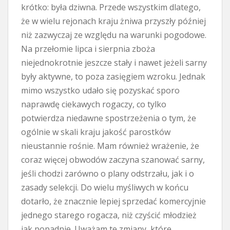
krótko: była dziwna. Przede wszystkim dlatego,
że w wielu rejonach kraju żniwa przyszły później
niż zazwyczaj ze względu na warunki pogodowe.
Na przełomie lipca i sierpnia zboża
niejednokrotnie jeszcze stały i nawet jeżeli sarny
były aktywne, to poza zasięgiem wzroku. Jednak
mimo wszystko udało się pozyskać sporo
naprawdę ciekawych rogaczy, co tylko
potwierdza niedawne spostrzeżenia o tym, że
ogólnie w skali kraju jakość parostków
nieustannie rośnie. Mam również wrażenie, że
coraz więcej obwodów zaczyna szanować sarny,
jeśli chodzi zarówno o plany odstrzału, jak i o
zasady selekcji. Do wielu myśliwych w końcu
dotarło, że znacznie lepiej sprzedać komercyjnie
jednego starego rogacza, niż czyścić młodzież
jak popadnie. Uważam te zmiany, które