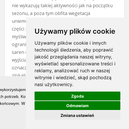
nie wykazują takiej aktywności jak na początku
sezonu, a poza tym obfita wegetacja
uniemożliwia zdobycie trofeum. To wszystko po
części prawda, czerwiec to trudny miesiąc dla
Używamy plików cookie
myśliwego. Wyrośnięte zboża i trawy znacznie
Używamy plików cookie i innych
ograniczają widoczność, natomiast aktywność
technologii śledzenia, aby poprawić
saren często przejawia się jedynie w krótkich
jakość przeglądania naszej witryny,
wyjściach na otwarty teren. Jednak trudny nie
wyświetlać spersonalizowane treści i
oznacza niemożliwy. Jeżeli mamy
reklamy, analizować ruch w naszej
zlokalizowanego rogacza, to kwestią cierpliwości
witrynie i wiedzieć, skąd pochodzą
i wytrwałości jest spotkanie z nim. W nagrodę
nasi użytkownicy.
 wykorzystujemy technologię cookies w celu świadczenia Państwu usłu
pozyskujemy osobnika o najładniejszym
Zgoda
h potrzeb. Korzystanie z witryny bez zmiany ustawień dotyczących ci
wyglądzie parostków w całym sezonie.
końcowym. W każdym momencie możesz określić warunki przechowywan
Odmawiam
Największy atut trofeum pozyskanego w
czerwcu stanowi już pełne jego wybarwienie.
Zmiana ustawień
Końcówki parostków i perły są wyświechtane, ale