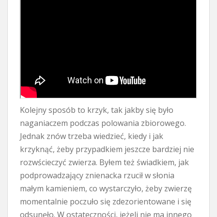
Kolejny sposób to krzyk, tak jakby się było
naganiaczem podczas polowania zbiorowego.
Jednak znów trzeba wiedzieć, kiedy i jak
krzyknąć, żeby przypadkiem jeszcze bardziej nie
rozwścieczyć zwierza. Byłem też świadkiem, jak
podprowadzający znienacka rzucił w słonia
małym kamieniem, co wystarczyło, żeby zwierzę
momentalnie poczuło się zdezorientowane i się
odsunęło. W ostateczności, jeżeli nie ma innego