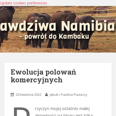
Update cookies preferences
TOGGLE
Ewolucja polowań
komercyjnych
20 kwietnia 2022
Jakub i Paulina Piaseccy
rzyczyn mojej ostatnio małej
aktywności na blogu jest kilka.