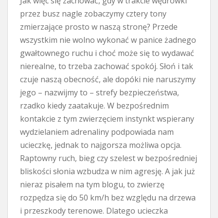
Jak więc się zachować, gdy w trakcie wędrówki
przez busz nagle zobaczymy cztery tony
zmierzające prosto w naszą stronę? Przede
wszystkim nie wolno wykonać w panice żadnego
gwałtownego ruchu i choć może się to wydawać
nierealne, to trzeba zachować spokój. Słoń i tak
czuje naszą obecność, ale dopóki nie naruszymy
jego – nazwijmy to – strefy bezpieczeństwa,
rzadko kiedy zaatakuje. W bezpośrednim
kontakcie z tym zwierzęciem instynkt wspierany
wydzielaniem adrenaliny podpowiada nam
ucieczkę, jednak to najgorsza możliwa opcja.
Raptowny ruch, bieg czy szelest w bezpośredniej
bliskości słonia wzbudza w nim agresję. A jak już
nieraz pisałem na tym blogu, to zwierzę
rozpędza się do 50 km/h bez względu na drzewa
i przeszkody terenowe. Dlatego ucieczka