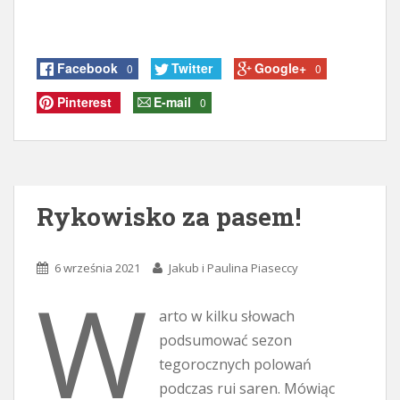
Facebook
Twitter
Google+
0
0
Pinterest
E-mail
0
Rykowisko za pasem!
6 września 2021
Jakub i Paulina Piaseccy
W
arto w kilku słowach
podsumować sezon
tegorocznych polowań
podczas rui saren. Mówiąc