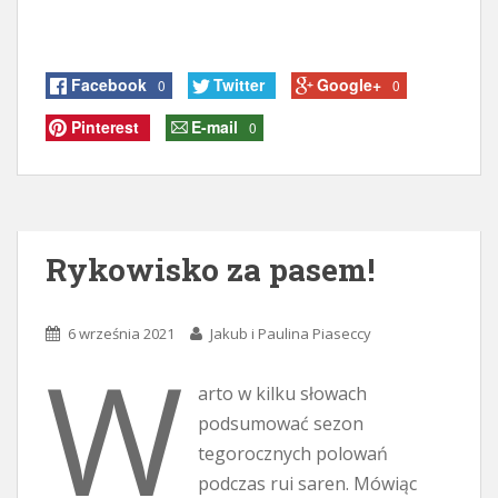
Facebook
Twitter
Google+
0
0
Pinterest
E-mail
0
Rykowisko za pasem!
6 września 2021
Jakub i Paulina Piaseccy
W
arto w kilku słowach
podsumować sezon
tegorocznych polowań
podczas rui saren. Mówiąc