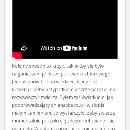
Kolejny sposób to krzyk, tak jakby się było
naganiaczem podczas polowania zbiorowego.
Jednak znów trzeba wiedzieć, kiedy i jak
krzyknąć, żeby przypadkiem jeszcze bardziej nie
rozwścieczyć zwierza. Byłem też świadkiem, jak
podprowadzający znienacka rzucił w słonia
małym kamieniem, co wystarczyło, żeby zwierzę
momentalnie poczuło się zdezorientowane i się
odsunęło. W ostateczności, jeżeli nie ma innego