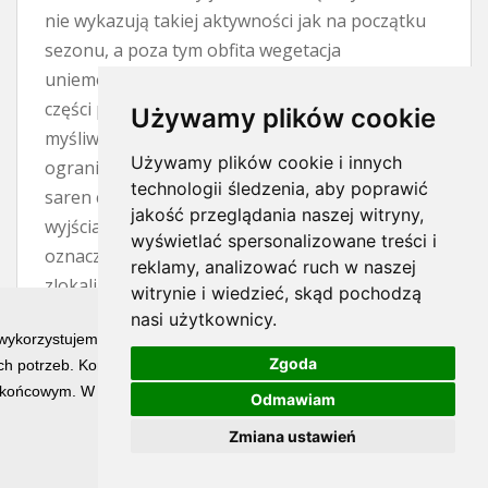
nie wykazują takiej aktywności jak na początku
sezonu, a poza tym obfita wegetacja
uniemożliwia zdobycie trofeum. To wszystko po
części prawda, czerwiec to trudny miesiąc dla
Używamy plików cookie
myśliwego. Wyrośnięte zboża i trawy znacznie
Używamy plików cookie i innych
ograniczają widoczność, natomiast aktywność
technologii śledzenia, aby poprawić
saren często przejawia się jedynie w krótkich
jakość przeglądania naszej witryny,
wyjściach na otwarty teren. Jednak trudny nie
wyświetlać spersonalizowane treści i
oznacza niemożliwy. Jeżeli mamy
reklamy, analizować ruch w naszej
zlokalizowanego rogacza, to kwestią cierpliwości
witrynie i wiedzieć, skąd pochodzą
i wytrwałości jest spotkanie z nim. W nagrodę
nasi użytkownicy.
 wykorzystujemy technologię cookies w celu świadczenia Państwu usłu
pozyskujemy osobnika o najładniejszym
Zgoda
h potrzeb. Korzystanie z witryny bez zmiany ustawień dotyczących ci
wyglądzie parostków w całym sezonie.
końcowym. W każdym momencie możesz określić warunki przechowywan
Odmawiam
Największy atut trofeum pozyskanego w
czerwcu stanowi już pełne jego wybarwienie.
Zmiana ustawień
Końcówki parostków i perły są wyświechtane, ale