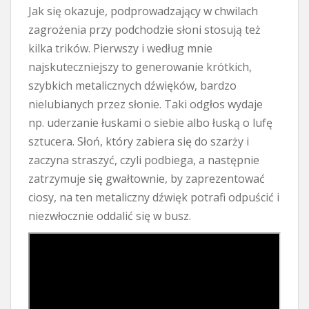
Jak się okazuje, podprowadzający w chwilach
zagrożenia przy podchodzie słoni stosują też
kilka trików. Pierwszy i według mnie
najskuteczniejszy to generowanie krótkich,
szybkich metalicznych dźwięków, bardzo
nielubianych przez słonie. Taki odgłos wydaje
np. uderzanie łuskami o siebie albo łuską o lufę
sztucera. Słoń, który zabiera się do szarży i
zaczyna straszyć, czyli podbiega, a następnie
zatrzymuje się gwałtownie, by zaprezentować
ciosy, na ten metaliczny dźwięk potrafi odpuścić i
niezwłocznie oddalić się w busz.