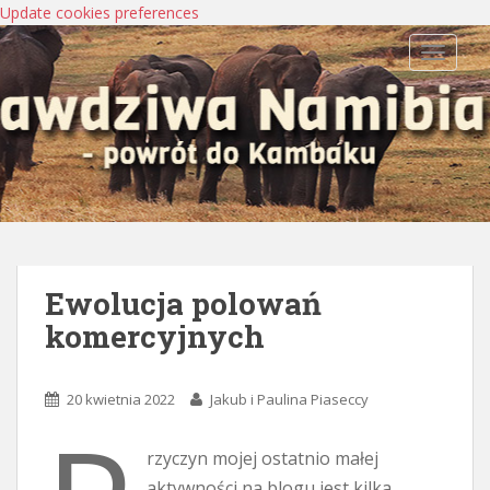
Update cookies preferences
TOGGLE
Ewolucja polowań
komercyjnych
20 kwietnia 2022
Jakub i Paulina Piaseccy
rzyczyn mojej ostatnio małej
aktywności na blogu jest kilka.