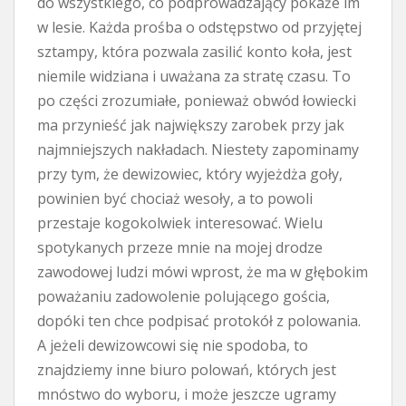
do wszystkiego, co podprowadzający pokaże im
w lesie. Każda prośba o odstępstwo od przyjętej
sztampy, która pozwala zasilić konto koła, jest
niemile widziana i uważana za stratę czasu. To
po części zrozumiałe, ponieważ obwód łowiecki
ma przynieść jak największy zarobek przy jak
najmniejszych nakładach. Niestety zapominamy
przy tym, że dewizowiec, który wyjeżdża goły,
powinien być chociaż wesoły, a to powoli
przestaje kogokolwiek interesować. Wielu
spotykanych przeze mnie na mojej drodze
zawodowej ludzi mówi wprost, że ma w głębokim
poważaniu zadowolenie polującego gościa,
dopóki ten chce podpisać protokół z polowania.
A jeżeli dewizowcowi się nie spodoba, to
znajdziemy inne biuro polowań, których jest
mnóstwo do wyboru, i może jeszcze ugramy