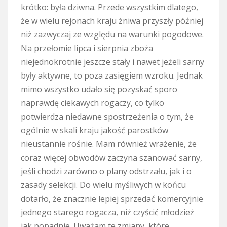
krótko: była dziwna. Przede wszystkim dlatego,
że w wielu rejonach kraju żniwa przyszły później
niż zazwyczaj ze względu na warunki pogodowe.
Na przełomie lipca i sierpnia zboża
niejednokrotnie jeszcze stały i nawet jeżeli sarny
były aktywne, to poza zasięgiem wzroku. Jednak
mimo wszystko udało się pozyskać sporo
naprawdę ciekawych rogaczy, co tylko
potwierdza niedawne spostrzeżenia o tym, że
ogólnie w skali kraju jakość parostków
nieustannie rośnie. Mam również wrażenie, że
coraz więcej obwodów zaczyna szanować sarny,
jeśli chodzi zarówno o plany odstrzału, jak i o
zasady selekcji. Do wielu myśliwych w końcu
dotarło, że znacznie lepiej sprzedać komercyjnie
jednego starego rogacza, niż czyścić młodzież
jak popadnie. Uważam te zmiany, które