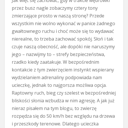
Jak więc się zachować, gdy w trakcie wędrówki
przez busz nagle zobaczymy cztery tony
zmierzające prosto w naszą stronę? Przede
wszystkim nie wolno wykonać w panice żadnego
gwałtownego ruchu i choć może się to wydawać
nierealne, to trzeba zachować spokój. Słoń i tak
czuje naszą obecność, ale dopóki nie naruszymy
jego – nazwijmy to – strefy bezpieczeństwa,
rzadko kiedy zaatakuje. W bezpośrednim
kontakcie z tym zwierzęciem instynkt wspierany
wydzielaniem adrenaliny podpowiada nam
ucieczkę, jednak to najgorsza możliwa opcja.
Raptowny ruch, bieg czy szelest w bezpośredniej
bliskości słonia wzbudza w nim agresję. A jak już
nieraz pisałem na tym blogu, to zwierzę
rozpędza się do 50 km/h bez względu na drzewa
i przeszkody terenowe. Dlatego ucieczka