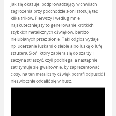
Jak się okazuje, podprowadzający w chwilach
zagrożenia przy podchodzie słoni stosują też
kilka trików. Pierwszy i według mnie
najskuteczniejszy to generowanie krótkich,
szybkich metalicznych dźwięków, bardzo
nielubianych przez słonie. Taki odgłos wydaje
np. uderzanie łuskami o siebie albo łuską o lufę
sztucera. Słoń, który zabiera się do szarży i
zaczyna straszyć, czyli podbiega, a następnie
zatrzymuje się gwałtownie, by zaprezentować
ciosy, na ten metaliczny dźwięk potrafi odpuścić i
niezwłocznie oddalić się w busz.