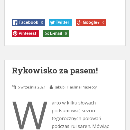
Facebook
Twitter
Google+
0
0
Pinterest
E-mail
0
Rykowisko za pasem!
6 września 2021
Jakub i Paulina Piaseccy
W
arto w kilku słowach
podsumować sezon
tegorocznych polowań
podczas rui saren. Mówiąc