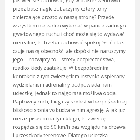
Jak więc się zachować, gdy w trakcie wędrówki
przez busz nagle zobaczymy cztery tony
zmierzające prosto w naszą stronę? Przede
wszystkim nie wolno wykonać w panice żadnego
gwałtownego ruchu i choć może się to wydawać
nierealne, to trzeba zachować spokój. Słoń i tak
czuje naszą obecność, ale dopóki nie naruszymy
jego – nazwijmy to – strefy bezpieczeństwa,
rzadko kiedy zaatakuje. W bezpośrednim
kontakcie z tym zwierzęciem instynkt wspierany
wydzielaniem adrenaliny podpowiada nam
ucieczkę, jednak to najgorsza możliwa opcja.
Raptowny ruch, bieg czy szelest w bezpośredniej
bliskości słonia wzbudza w nim agresję. A jak już
nieraz pisałem na tym blogu, to zwierzę
rozpędza się do 50 km/h bez względu na drzewa
i przeszkody terenowe. Dlatego ucieczka