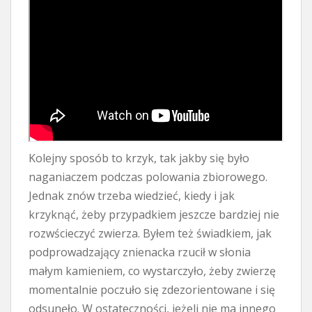
Kolejny sposób to krzyk, tak jakby się było
naganiaczem podczas polowania zbiorowego.
Jednak znów trzeba wiedzieć, kiedy i jak
krzyknąć, żeby przypadkiem jeszcze bardziej nie
rozwścieczyć zwierza. Byłem też świadkiem, jak
podprowadzający znienacka rzucił w słonia
małym kamieniem, co wystarczyło, żeby zwierzę
momentalnie poczuło się zdezorientowane i się
odsunęło. W ostateczności, jeżeli nie ma innego