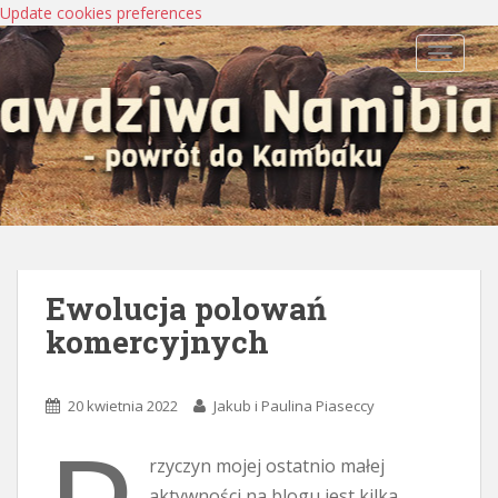
Update cookies preferences
TOGGLE
Ewolucja polowań
komercyjnych
20 kwietnia 2022
Jakub i Paulina Piaseccy
rzyczyn mojej ostatnio małej
aktywności na blogu jest kilka.