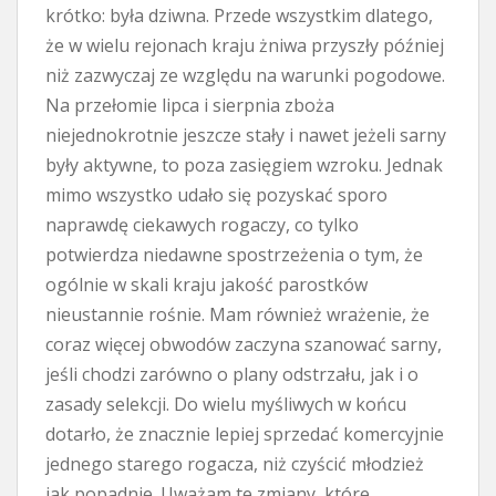
krótko: była dziwna. Przede wszystkim dlatego,
że w wielu rejonach kraju żniwa przyszły później
niż zazwyczaj ze względu na warunki pogodowe.
Na przełomie lipca i sierpnia zboża
niejednokrotnie jeszcze stały i nawet jeżeli sarny
były aktywne, to poza zasięgiem wzroku. Jednak
mimo wszystko udało się pozyskać sporo
naprawdę ciekawych rogaczy, co tylko
potwierdza niedawne spostrzeżenia o tym, że
ogólnie w skali kraju jakość parostków
nieustannie rośnie. Mam również wrażenie, że
coraz więcej obwodów zaczyna szanować sarny,
jeśli chodzi zarówno o plany odstrzału, jak i o
zasady selekcji. Do wielu myśliwych w końcu
dotarło, że znacznie lepiej sprzedać komercyjnie
jednego starego rogacza, niż czyścić młodzież
jak popadnie. Uważam te zmiany, które