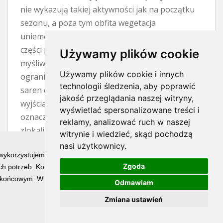
nie wykazują takiej aktywności jak na początku
sezonu, a poza tym obfita wegetacja
uniemożliwia zdobycie trofeum. To wszystko po
części prawda, czerwiec to trudny miesiąc dla
Używamy plików cookie
myśliwego. Wyrośnięte zboża i trawy znacznie
Używamy plików cookie i innych
ograniczają widoczność, natomiast aktywność
technologii śledzenia, aby poprawić
saren często przejawia się jedynie w krótkich
jakość przeglądania naszej witryny,
wyjściach na otwarty teren. Jednak trudny nie
wyświetlać spersonalizowane treści i
oznacza niemożliwy. Jeżeli mamy
reklamy, analizować ruch w naszej
zlokalizowanego rogacza, to kwestią cierpliwości
witrynie i wiedzieć, skąd pochodzą
i wytrwałości jest spotkanie z nim. W nagrodę
nasi użytkownicy.
 wykorzystujemy technologię cookies w celu świadczenia Państwu usłu
pozyskujemy osobnika o najładniejszym
Zgoda
h potrzeb. Korzystanie z witryny bez zmiany ustawień dotyczących ci
wyglądzie parostków w całym sezonie.
końcowym. W każdym momencie możesz określić warunki przechowywan
Odmawiam
Największy atut trofeum pozyskanego w
czerwcu stanowi już pełne jego wybarwienie.
Zmiana ustawień
Końcówki parostków i perły są wyświechtane, ale