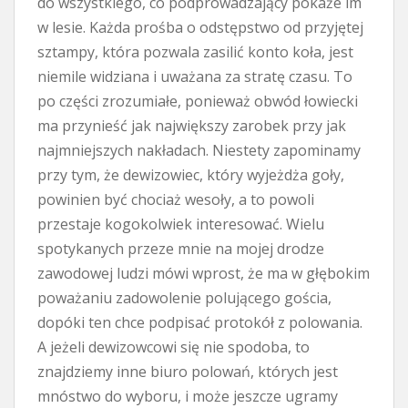
do wszystkiego, co podprowadzający pokaże im
w lesie. Każda prośba o odstępstwo od przyjętej
sztampy, która pozwala zasilić konto koła, jest
niemile widziana i uważana za stratę czasu. To
po części zrozumiałe, ponieważ obwód łowiecki
ma przynieść jak największy zarobek przy jak
najmniejszych nakładach. Niestety zapominamy
przy tym, że dewizowiec, który wyjeżdża goły,
powinien być chociaż wesoły, a to powoli
przestaje kogokolwiek interesować. Wielu
spotykanych przeze mnie na mojej drodze
zawodowej ludzi mówi wprost, że ma w głębokim
poważaniu zadowolenie polującego gościa,
dopóki ten chce podpisać protokół z polowania.
A jeżeli dewizowcowi się nie spodoba, to
znajdziemy inne biuro polowań, których jest
mnóstwo do wyboru, i może jeszcze ugramy