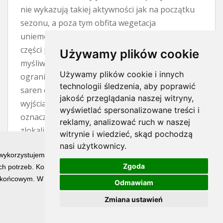
nie wykazują takiej aktywności jak na początku
sezonu, a poza tym obfita wegetacja
uniemożliwia zdobycie trofeum. To wszystko po
części prawda, czerwiec to trudny miesiąc dla
Używamy plików cookie
myśliwego. Wyrośnięte zboża i trawy znacznie
Używamy plików cookie i innych
ograniczają widoczność, natomiast aktywność
technologii śledzenia, aby poprawić
saren często przejawia się jedynie w krótkich
jakość przeglądania naszej witryny,
wyjściach na otwarty teren. Jednak trudny nie
wyświetlać spersonalizowane treści i
oznacza niemożliwy. Jeżeli mamy
reklamy, analizować ruch w naszej
zlokalizowanego rogacza, to kwestią cierpliwości
witrynie i wiedzieć, skąd pochodzą
i wytrwałości jest spotkanie z nim. W nagrodę
nasi użytkownicy.
 wykorzystujemy technologię cookies w celu świadczenia Państwu usłu
pozyskujemy osobnika o najładniejszym
Zgoda
h potrzeb. Korzystanie z witryny bez zmiany ustawień dotyczących ci
wyglądzie parostków w całym sezonie.
końcowym. W każdym momencie możesz określić warunki przechowywan
Odmawiam
Największy atut trofeum pozyskanego w
czerwcu stanowi już pełne jego wybarwienie.
Zmiana ustawień
Końcówki parostków i perły są wyświechtane, ale