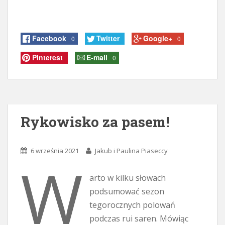
Facebook
Twitter
Google+
0
0
Pinterest
E-mail
0
Rykowisko za pasem!
6 września 2021
Jakub i Paulina Piaseccy
W
arto w kilku słowach
podsumować sezon
tegorocznych polowań
podczas rui saren. Mówiąc