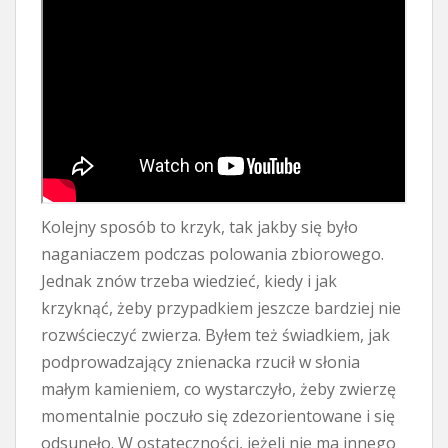
Kolejny sposób to krzyk, tak jakby się było
naganiaczem podczas polowania zbiorowego.
Jednak znów trzeba wiedzieć, kiedy i jak
krzyknąć, żeby przypadkiem jeszcze bardziej nie
rozwścieczyć zwierza. Byłem też świadkiem, jak
podprowadzający znienacka rzucił w słonia
małym kamieniem, co wystarczyło, żeby zwierzę
momentalnie poczuło się zdezorientowane i się
odsunęło. W ostateczności, jeżeli nie ma innego