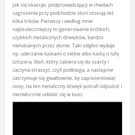
Jak się okazuje, podprowadzający w chwilach
zagrożenia przy podchodzie słoni stosują też
kilka trików. Pierwszy i według mnie
najskuteczniejszy to generowanie krótkich,
szybkich metalicznych dźwięków, bardzo
nielubianych przez słonie. Taki odgłos wydaje
np. uderzanie łuskami o siebie albo łuską o lufę
sztucera. Słoń, który zabiera się do szarży i
zaczyna straszyć, czyli podbiega, a następnie
zatrzymuje się gwałtownie, by zaprezentować
ciosy, na ten metaliczny dźwięk potrafi odpuścić i
niezwłocznie oddalić się w busz.