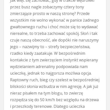
Jak więc się zachować, gdy w trakcie wędrówki
przez busz nagle zobaczymy cztery tony
zmierzające prosto w naszą stronę? Przede
wszystkim nie wolno wykonać w panice żadnego
gwałtownego ruchu i choć może się to wydawać
nierealne, to trzeba zachować spokój. Słoń i tak
czuje naszą obecność, ale dopóki nie naruszymy
jego – nazwijmy to – strefy bezpieczeństwa,
rzadko kiedy zaatakuje. W bezpośrednim
kontakcie z tym zwierzęciem instynkt wspierany
wydzielaniem adrenaliny podpowiada nam
ucieczkę, jednak to najgorsza możliwa opcja.
Raptowny ruch, bieg czy szelest w bezpośredniej
bliskości słonia wzbudza w nim agresję. A jak już
nieraz pisałem na tym blogu, to zwierzę
rozpędza się do 50 km/h bez względu na drzewa
i przeszkody terenowe. Dlatego ucieczka