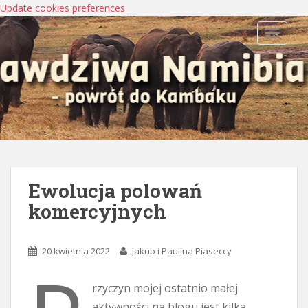
Update cookies preferences
TOGGLE
Ewolucja polowań
komercyjnych
20 kwietnia 2022
Jakub i Paulina Piaseccy
rzyczyn mojej ostatnio małej
aktywności na blogu jest kilka.