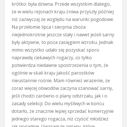
krótko: była dziwna. Przede wszystkim dlatego,
że w wielu rejonach kraju żniwa przyszły później
niż zazwyczaj ze względu na warunki pogodowe.
Na przełomie lipca i sierpnia zboża
niejednokrotnie jeszcze stały i nawet jeżeli sarny
były aktywne, to poza zasięgiem wzroku. Jednak
mimo wszystko udało się pozyskać sporo
naprawdę ciekawych rogaczy, co tylko
potwierdza niedawne spostrzeżenia o tym, że
ogólnie w skali kraju jakość parostków
nieustannie rośnie. Mam również wrażenie, że
coraz więcej obwodów zaczyna szanować sarny,
jeśli chodzi zarówno o plany odstrzału, jak i o
zasady selekcji. Do wielu myśliwych w końcu
dotarło, że znacznie lepiej sprzedać komercyjnie
jednego starego rogacza, niż czyścić młodzież
jak popadnie. Uważam te zmiany, które