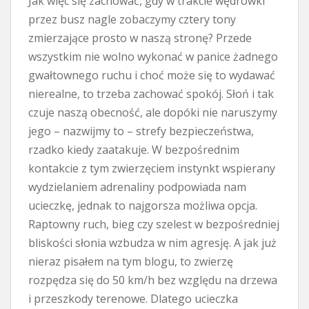
Jak więc się zachować, gdy w trakcie wędrówki
przez busz nagle zobaczymy cztery tony
zmierzające prosto w naszą stronę? Przede
wszystkim nie wolno wykonać w panice żadnego
gwałtownego ruchu i choć może się to wydawać
nierealne, to trzeba zachować spokój. Słoń i tak
czuje naszą obecność, ale dopóki nie naruszymy
jego – nazwijmy to – strefy bezpieczeństwa,
rzadko kiedy zaatakuje. W bezpośrednim
kontakcie z tym zwierzęciem instynkt wspierany
wydzielaniem adrenaliny podpowiada nam
ucieczkę, jednak to najgorsza możliwa opcja.
Raptowny ruch, bieg czy szelest w bezpośredniej
bliskości słonia wzbudza w nim agresję. A jak już
nieraz pisałem na tym blogu, to zwierzę
rozpędza się do 50 km/h bez względu na drzewa
i przeszkody terenowe. Dlatego ucieczka