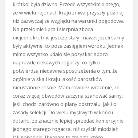
krótko: była dziwna. Przede wszystkim dlatego,
że w wielu rejonach kraju żniwa przyszły później
niż zazwyczaj ze względu na warunki pogodowe.
Na przełomie lipca i sierpnia zboża
niejednokrotnie jeszcze stały i nawet jeżeli sarny
były aktywne, to poza zasięgiem wzroku. Jednak
mimo wszystko udało się pozyskać sporo
naprawdę ciekawych rogaczy, co tylko
potwierdza niedawne spostrzeżenia o tym, że
ogólnie w skali kraju jakość parostków
nieustannie rośnie. Mam również wrażenie, że
coraz więcej obwodów zaczyna szanować sarny,
jeśli chodzi zarówno o plany odstrzału, jak i o
zasady selekcji. Do wielu myśliwych w końcu
dotarło, że znacznie lepiej sprzedać komercyjnie
jednego starego rogacza, niż czyścić młodzież
jak popadnie. Uważam te zmiany, które