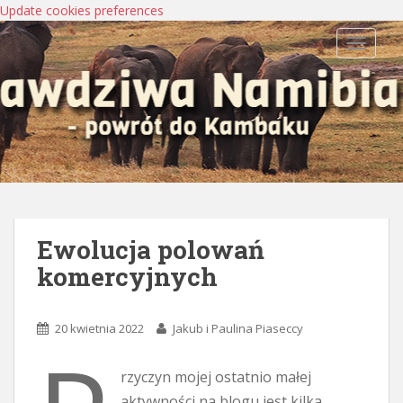
Update cookies preferences
TOGGLE
Ewolucja polowań
komercyjnych
20 kwietnia 2022
Jakub i Paulina Piaseccy
rzyczyn mojej ostatnio małej
aktywności na blogu jest kilka.