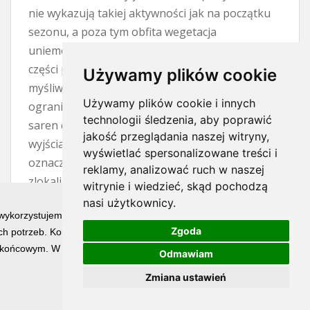
nie wykazują takiej aktywności jak na początku
sezonu, a poza tym obfita wegetacja
uniemożliwia zdobycie trofeum. To wszystko po
części prawda, czerwiec to trudny miesiąc dla
Używamy plików cookie
myśliwego. Wyrośnięte zboża i trawy znacznie
Używamy plików cookie i innych
ograniczają widoczność, natomiast aktywność
technologii śledzenia, aby poprawić
saren często przejawia się jedynie w krótkich
jakość przeglądania naszej witryny,
wyjściach na otwarty teren. Jednak trudny nie
wyświetlać spersonalizowane treści i
oznacza niemożliwy. Jeżeli mamy
reklamy, analizować ruch w naszej
zlokalizowanego rogacza, to kwestią cierpliwości
witrynie i wiedzieć, skąd pochodzą
i wytrwałości jest spotkanie z nim. W nagrodę
nasi użytkownicy.
 wykorzystujemy technologię cookies w celu świadczenia Państwu usłu
pozyskujemy osobnika o najładniejszym
Zgoda
h potrzeb. Korzystanie z witryny bez zmiany ustawień dotyczących ci
wyglądzie parostków w całym sezonie.
końcowym. W każdym momencie możesz określić warunki przechowywan
Odmawiam
Największy atut trofeum pozyskanego w
czerwcu stanowi już pełne jego wybarwienie.
Zmiana ustawień
Końcówki parostków i perły są wyświechtane, ale