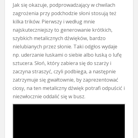
Jak się okazuje, podprowadzający w chwilach
zagrożenia przy podchodzie słoni stosują też
kilka trików. Pierwszy i według mnie
najskuteczniejszy to generowanie krótkich,
szybkich metalicznych dźwięków, bardzo
nielubianych przez słonie. Taki odgłos wydaje
np. uderzanie łuskami o siebie albo łuską o lufę
sztucera. Słoń, który zabiera się do szarży i
zaczyna straszyć, czyli podbiega, a następnie
zatrzymuje się gwałtownie, by zaprezentować
ciosy, na ten metaliczny dźwięk potrafi odpuścić i
niezwłocznie oddalić się w busz.