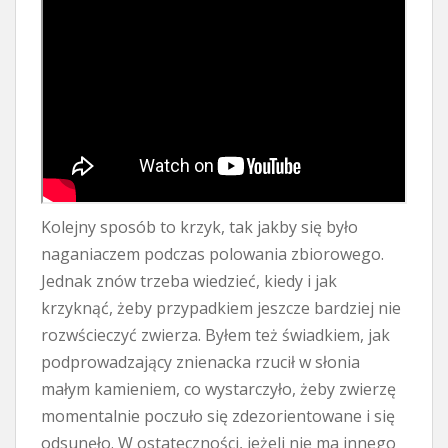
Kolejny sposób to krzyk, tak jakby się było
naganiaczem podczas polowania zbiorowego.
Jednak znów trzeba wiedzieć, kiedy i jak
krzyknąć, żeby przypadkiem jeszcze bardziej nie
rozwścieczyć zwierza. Byłem też świadkiem, jak
podprowadzający znienacka rzucił w słonia
małym kamieniem, co wystarczyło, żeby zwierzę
momentalnie poczuło się zdezorientowane i się
odsunęło. W ostateczności, jeżeli nie ma innego