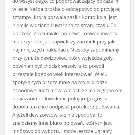
do wszystkiego, co podprowadzający pokaże im
w lesie. Każda prośba o odstępstwo od przyjętej
sztampy, która pozwala zasilić konto koła, jest
niemile widziana i uważana za stratę czasu. To
po części zrozumiałe, ponieważ obwód łowiecki
ma przynieść jak największy zarobek przy jak
najmniejszych nakładach. Niestety zapominamy
przy tym, że dewizowiec, który wyjeżdża goły,
powinien być chociaż wesoły, a to powoli
przestaje kogokolwiek interesować. Wielu
spotykanych przeze mnie na mojej drodze
zawodowej ludzi mówi wprost, że ma w głębokim
poważaniu zadowolenie polującego gościa,
dopóki ten chce podpisać protokół z polowania.
A jeżeli dewizowcowi się nie spodoba, to
znajdziemy inne biuro polowań, których jest
mnóstwo do wyboru, i może jeszcze ugramy