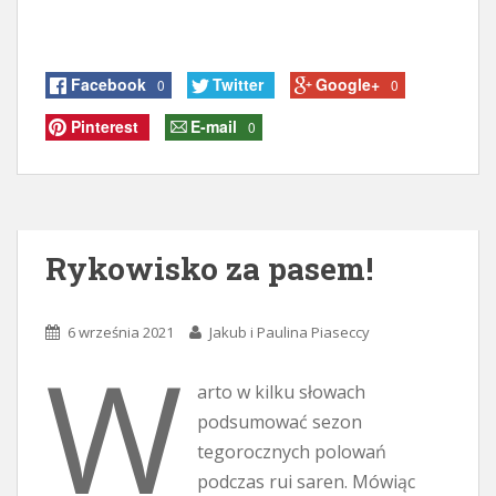
Facebook
Twitter
Google+
0
0
Pinterest
E-mail
0
Rykowisko za pasem!
6 września 2021
Jakub i Paulina Piaseccy
W
arto w kilku słowach
podsumować sezon
tegorocznych polowań
podczas rui saren. Mówiąc