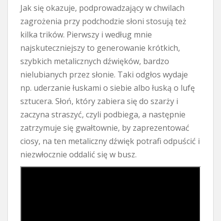
Jak się okazuje, podprowadzający w chwilach
zagrożenia przy podchodzie słoni stosują też
kilka trików. Pierwszy i według mnie
najskuteczniejszy to generowanie krótkich,
szybkich metalicznych dźwięków, bardzo
nielubianych przez słonie. Taki odgłos wydaje
np. uderzanie łuskami o siebie albo łuską o lufę
sztucera. Słoń, który zabiera się do szarży i
zaczyna straszyć, czyli podbiega, a następnie
zatrzymuje się gwałtownie, by zaprezentować
ciosy, na ten metaliczny dźwięk potrafi odpuścić i
niezwłocznie oddalić się w busz.