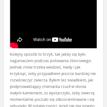
Kolejny sposób to krzyk, tak jakby się było
naganiaczem podczas polowania zbiorowego.
Jednak znów trzeba wiedzieć, kiedy i jak
krzyknąć, żeby przypadkiem jeszcze bardziej nie
rozwścieczyć zwierza. Byłem też świadkiem, jak
podprowadzający znienacka rzucił w słonia
małym kamieniem, co wystarczyło, żeby zwierzę
momentalnie poczuło się zdezorientowane i się
odsunęło. W ostateczności, jeżeli nie ma innego