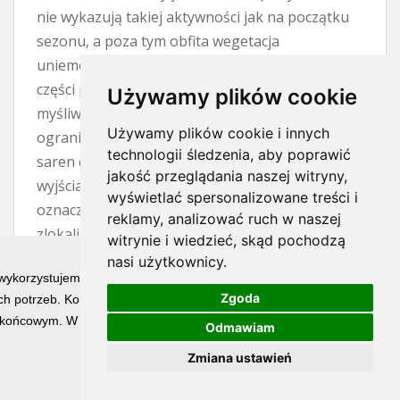
nie wykazują takiej aktywności jak na początku
sezonu, a poza tym obfita wegetacja
uniemożliwia zdobycie trofeum. To wszystko po
części prawda, czerwiec to trudny miesiąc dla
Używamy plików cookie
myśliwego. Wyrośnięte zboża i trawy znacznie
Używamy plików cookie i innych
ograniczają widoczność, natomiast aktywność
technologii śledzenia, aby poprawić
saren często przejawia się jedynie w krótkich
jakość przeglądania naszej witryny,
wyjściach na otwarty teren. Jednak trudny nie
wyświetlać spersonalizowane treści i
oznacza niemożliwy. Jeżeli mamy
reklamy, analizować ruch w naszej
zlokalizowanego rogacza, to kwestią cierpliwości
witrynie i wiedzieć, skąd pochodzą
i wytrwałości jest spotkanie z nim. W nagrodę
nasi użytkownicy.
 wykorzystujemy technologię cookies w celu świadczenia Państwu usłu
pozyskujemy osobnika o najładniejszym
Zgoda
h potrzeb. Korzystanie z witryny bez zmiany ustawień dotyczących ci
wyglądzie parostków w całym sezonie.
końcowym. W każdym momencie możesz określić warunki przechowywan
Odmawiam
Największy atut trofeum pozyskanego w
czerwcu stanowi już pełne jego wybarwienie.
Zmiana ustawień
Końcówki parostków i perły są wyświechtane, ale