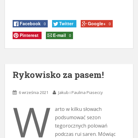
Facebook
Twitter
Google+
0
0
Pinterest
E-mail
0
Rykowisko za pasem!
6 września 2021
Jakub i Paulina Piaseccy
W
arto w kilku słowach
podsumować sezon
tegorocznych polowań
podczas rui saren. Mówiąc