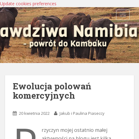
Update cookies preferences
TOGGLE
Ewolucja polowań
komercyjnych
20 kwietnia 2022
Jakub i Paulina Piaseccy
rzyczyn mojej ostatnio małej
aktywności na blogu jest kilka.