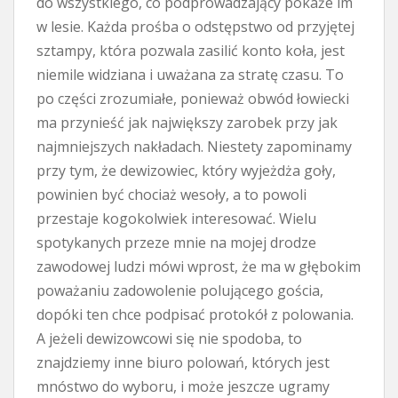
do wszystkiego, co podprowadzający pokaże im
w lesie. Każda prośba o odstępstwo od przyjętej
sztampy, która pozwala zasilić konto koła, jest
niemile widziana i uważana za stratę czasu. To
po części zrozumiałe, ponieważ obwód łowiecki
ma przynieść jak największy zarobek przy jak
najmniejszych nakładach. Niestety zapominamy
przy tym, że dewizowiec, który wyjeżdża goły,
powinien być chociaż wesoły, a to powoli
przestaje kogokolwiek interesować. Wielu
spotykanych przeze mnie na mojej drodze
zawodowej ludzi mówi wprost, że ma w głębokim
poważaniu zadowolenie polującego gościa,
dopóki ten chce podpisać protokół z polowania.
A jeżeli dewizowcowi się nie spodoba, to
znajdziemy inne biuro polowań, których jest
mnóstwo do wyboru, i może jeszcze ugramy