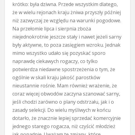
krótko: była dziwna. Przede wszystkim dlatego,
że w wielu rejonach kraju żniwa przyszły później
niż zazwyczaj ze względu na warunki pogodowe.
Na przełomie lipca i sierpnia zboża
niejednokrotnie jeszcze stały i nawet jeżeli sarny
były aktywne, to poza zasięgiem wzroku. Jednak
mimo wszystko udało się pozyskać sporo
naprawdę ciekawych rogaczy, co tylko
potwierdza niedawne spostrzeżenia o tym, że
ogólnie w skali kraju jakość parostków
nieustannie rośnie. Mam również wrażenie, że
coraz więcej obwodów zaczyna szanować sarny,
jeśli chodzi zarówno o plany odstrzału, jak i o
zasady selekcji. Do wielu myśliwych w końcu
dotarło, że znacznie lepiej sprzedać komercyjnie
jednego starego rogacza, niż czyścić młodzież
jak popadnie. Uważam te zmiany, które