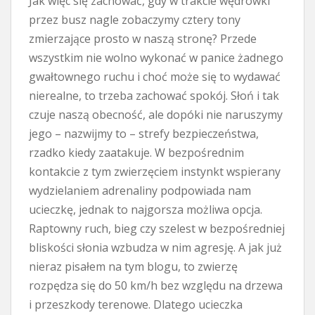
Jak więc się zachować, gdy w trakcie wędrówki
przez busz nagle zobaczymy cztery tony
zmierzające prosto w naszą stronę? Przede
wszystkim nie wolno wykonać w panice żadnego
gwałtownego ruchu i choć może się to wydawać
nierealne, to trzeba zachować spokój. Słoń i tak
czuje naszą obecność, ale dopóki nie naruszymy
jego – nazwijmy to – strefy bezpieczeństwa,
rzadko kiedy zaatakuje. W bezpośrednim
kontakcie z tym zwierzęciem instynkt wspierany
wydzielaniem adrenaliny podpowiada nam
ucieczkę, jednak to najgorsza możliwa opcja.
Raptowny ruch, bieg czy szelest w bezpośredniej
bliskości słonia wzbudza w nim agresję. A jak już
nieraz pisałem na tym blogu, to zwierzę
rozpędza się do 50 km/h bez względu na drzewa
i przeszkody terenowe. Dlatego ucieczka