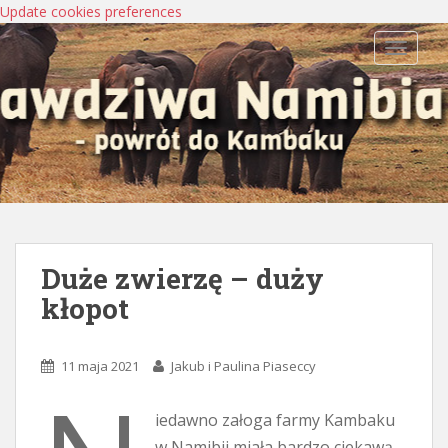
Update cookies preferences
TOGGLE
Duże zwierzę – duży
kłopot
11 maja 2021
Jakub i Paulina Piaseccy
iedawno załoga farmy Kambaku
w Namibii miała bardzo ciekawą