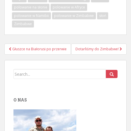
polowanie na słonie
polowanie w Afryce
polowanie w Namibii
polowanie w Zimbabwe
słoń
Zimbabwe
Głuszce na Białorusi po przerwie
Dotarliśmy do Zimbabwe!
Nawigacja postu
O NAS