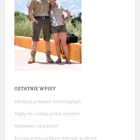
OSTATNIE WPISY
Ewolucja polowań komercyjnych
Nigdy nie uciekaj przed słoniem!
Rykowisko za pasem!
Europa znowu próbuje mieszać w Afryce