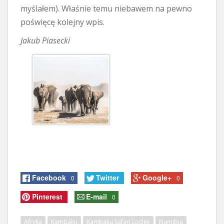
myślałem). Właśnie temu niebawem na pewno
poświęcę kolejny wpis.
Jakub Piasecki
Facebook
Twitter
Google+
0
0
Pinterest
E-mail
0
Afryka
Kambaku
Kambaku Safari Lodge
Namibia