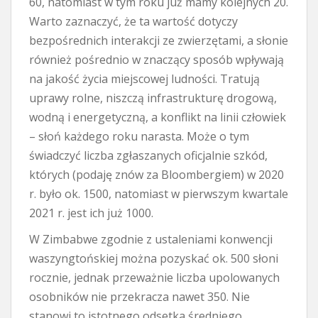
60, natomiast w tym roku już mamy kolejnych 20.
Warto zaznaczyć, że ta wartość dotyczy
bezpośrednich interakcji ze zwierzętami, a słonie
również pośrednio w znaczący sposób wpływają
na jakość życia miejscowej ludności. Tratują
uprawy rolne, niszczą infrastrukturę drogową,
wodną i energetyczną, a konflikt na linii człowiek
– słoń każdego roku narasta. Może o tym
świadczyć liczba zgłaszanych oficjalnie szkód,
których (podaję znów za Bloombergiem) w 2020
r. było ok. 1500, natomiast w pierwszym kwartale
2021 r. jest ich już 1000.
W Zimbabwe zgodnie z ustaleniami konwencji
waszyngtońskiej można pozyskać ok. 500 słoni
rocznie, jednak przeważnie liczba upolowanych
osobników nie przekracza nawet 350. Nie
stanowi to istotnego odsetka średniego