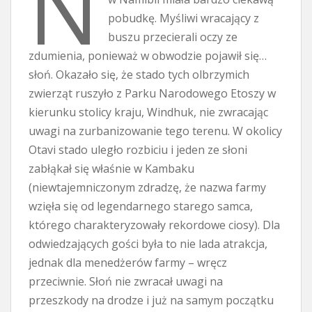
N
pobudkę. Myśliwi wracający z
buszu przecierali oczy ze
zdumienia, ponieważ w obwodzie pojawił się…
słoń. Okazało się, że stado tych olbrzymich
zwierząt ruszyło z Parku Narodowego Etoszy w
kierunku stolicy kraju, Windhuk, nie zwracając
uwagi na zurbanizowanie tego terenu. W okolicy
Otavi stado uległo rozbiciu i jeden ze słoni
zabłąkał się właśnie w Kambaku
(niewtajemniczonym zdradzę, że nazwa farmy
wzięła się od legendarnego starego samca,
którego charakteryzowały rekordowe ciosy). Dla
odwiedzających gości była to nie lada atrakcja,
jednak dla menedżerów farmy – wręcz
przeciwnie. Słoń nie zwracał uwagi na
przeszkody na drodze i już na samym początku