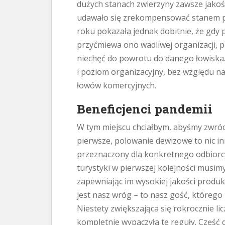
dużych stanach zwierzyny zawsze jakoś 
udawało się zrekompensować stanem po
roku pokazała jednak dobitnie, że gdy p
przyćmiewa ono wadliwej organizacji, 
niechęć do powrotu do danego łowiska. 
i poziom organizacyjny, bez względu n
łowów komercyjnych.
Beneficjenci pandemii
W tym miejscu chciałbym, abyśmy zwróc
pierwsze, polowanie dewizowe to nic in
przeznaczony dla konkretnego odbiorcy
turystyki w pierwszej kolejności musimy
zapewniając im wysokiej jakości produkt
jest nasz wróg – to nasz gość, któreg
Niestety zwiększająca się rokrocznie l
kompletnie wypaczyła te reguły. Część