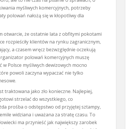
ro, ale to nie czas na pisanie o sprawach, o
ekiwania myśliwych komercyjnych, potrzeby
taty polowań nałożą się w kłopotliwy dla
m otwarcie, że ostatnie lata z obfitymi pokotami
sce rozpieściły klientów na rynku zagranicznym,
ający, a czasem wręcz bezwzględnie oczekują
organizator polowań komercyjnych muszę
ść w Polsce myśliwych dewizowych mocno
tóre powoli zaczyna wypaczać nie tylko
znesowe.
t traktowana jako zło konieczne. Najlepiej,
 gotowi strzelać do wszystkiego, co
żda prośba o odstępstwo od przyjętej sztampy,
iemile widziana i uważana za stratę czasu. To
łowiecki ma przynieść jak największy zarobek