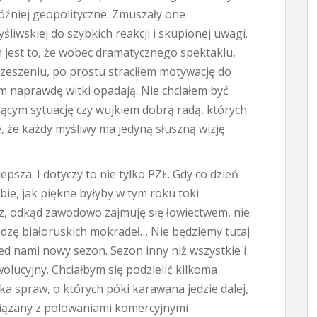
óźniej geopolityczne. Zmuszały one
liwskiej do szybkich reakcji i skupionej uwagi.
jest to, że wobec dramatycznego spektaklu,
rzeszeniu, po prostu straciłem motywację do
m naprawdę witki opadają. Nie chciałem być
cym sytuację czy wujkiem dobrą radą, których
, że każdy myśliwy ma jedyną słuszną wizję
lepsza. I dotyczy to nie tylko PZŁ. Gdy co dzień
ie, jak piękne byłyby w tym roku toki
az, odkąd zawodowo zajmuję się łowiectwem, nie
edzę białoruskich mokradeł… Nie będziemy tutaj
ed nami nowy sezon. Sezon inny niż wszystkie i
lucyjny. Chciałbym się podzielić kilkoma
ka spraw, o których póki karawana jedzie dalej,
związany z polowaniami komercyjnymi