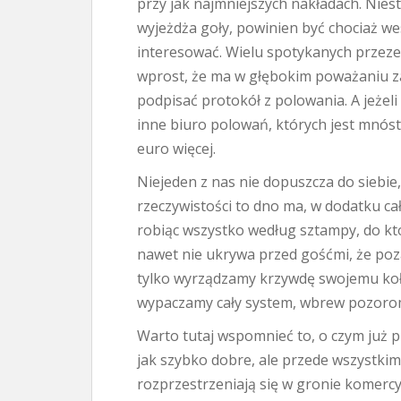
przy jak najmniejszych nakładach. Nies
wyjeżdża goły, powinien być chociaż we
interesować. Wielu spotykanych przez
wprost, że ma w głębokim poważaniu za
podpisać protokół z polowania. A jeżel
inne biuro polowań, których jest mnós
euro więcej.
Niejeden z nas nie dopuszcza do siebie
rzeczywistości to dno ma, w dodatku cał
robiąc wszystko według sztampy, do któ
nawet nie ukrywa przed gośćmi, że poza 
tylko wyrządzamy krzywdę swojemu koł
wypaczamy cały system, wbrew pozorom
Warto tutaj wspomnieć to, o czym już p
jak szybko dobre, ale przede wszystkim
rozprzestrzeniają się w gronie komercy