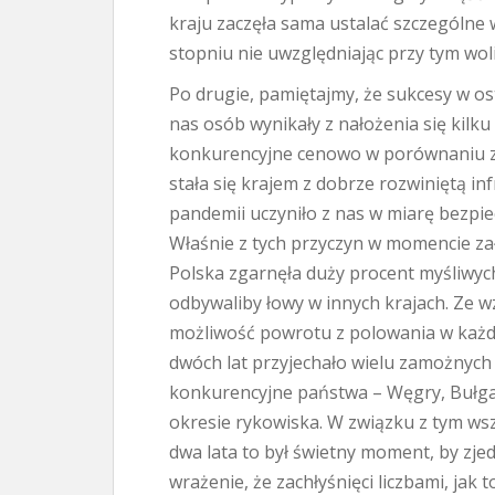
kraju zaczęła sama ustalać szczególne 
stopniu nie uwzględniając przy tym woli
Po drugie, pamiętajmy, że sukcesy w os
nas osób wynikały z nałożenia się kilk
konkurencyjne cenowo w porównaniu z 
stała się krajem z dobrze rozwiniętą in
pandemii uczyniło z nas w miarę bezpie
Właśnie z tych przyczyn w momencie z
Polska zgarnęła duży procent myśliwych
odbywaliby łowy w innych krajach. Ze 
możliwość powrotu z polowania w każdej
dwóch lat przyjechało wielu zamożnych
konkurencyjne państwa – Węgry, Bułgar
okresie rykowiska. W związku z tym wsz
dwa lata to był świetny moment, by zje
wrażenie, że zachłyśnięci liczbami, ja