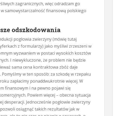
śliwych zagranicznych, więc odradzam go
m w samowystarczalność finansową polskiego
ksze odszkodowania
edukcji pogłowia zwierzyny (mówię tutaj
cyferkach z formularzy) jako myśliwi zrzeszeni w
romnym wyzwaniem w postaci wysokich kosztów
ych. I niewykluczone, że problem nie będzie
nieważ sama cena kontraktowa zbóż daje
u. Pomyślmy w ten sposób: za szkodę w rzepaku
 roku zapłacimy ponaddwukrotnie więcej. W
em finansowym i na pewno pojawi się
omercyjnych. Powiem więcej – obecna sytuacja
 desperacji. Jednocześnie pogłowie zwierzyny
pozwoli osiągnąć takich rezultatów jak w