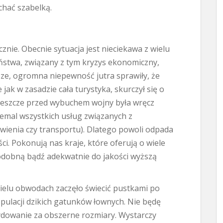
chać szabelką.
znie. Obecnie sytuacja jest nieciekawa z wielu
ństwa, związany z tym kryzys ekonomiczny,
jsze, ogromna niepewność jutra sprawiły, że
ak w zasadzie cała turystyka, skurczył się o
a jeszcze przed wybuchem wojny była wręcz
emal wszystkich usług związanych z
ienia czy transportu). Dlatego powoli odpada
i. Pokonują nas kraje, które oferują o wiele
odobną bądź adekwatnie do jakości wyższą
wielu obwodach zaczęło świecić pustkami po
pulacji dzikich gatunków łownych. Nie będę
cydowanie za obszerne rozmiary. Wystarczy