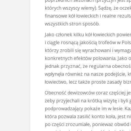
poprzednich sezonach (przyczyn jest spo
których wszyscy wiemy). Sądzę, że ocz
finansowe kół łowieckich i realne rezul
wszystkich stron sposób.
Jako członek kilku kół łowieckich powie
i ciągle rosnącą jakością trofeów w Pol
którzy zrobili się wyrachowani i wymag
konkretnych efektów polowania. Jako 
jednak przyznać, że regularna obecno
wpłynęła również na nasze podejście, k
łowiectwo, lecz także proste zasady bi
Obecność dewizowców coraz częściej jes
żeby przyjechali na krótką wizytę i byli
podprowadzający pokaże im w lesie. Ka
która pozwala zasilić konto koła, jest n
po części zrozumiałe, ponieważ obwód 