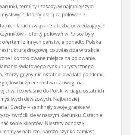
warunki, terminy i zasady, w najmniejszym
 myśliwych, którzy płacą za polowanie.
tatnich latach związane z liczbą odwiedzających
u czynników – oferty polowań w Polsce były
ofertami z innych państw, a ponadto Polska
frastrukturą drogową, co zwłaszcza w trakcie
czne i kontrolowane miejsce na polowanie.
ałamania światowego rynku turystycznego
, którzy gdyby nie ostatnie dwa lata pandemii,
względów bezpieczeństwa i z uwagi na
 chwili to właśnie do Polski w ciągu ostatnich
 myśliwych dewizowych. Najbardziej
ia i Czechy – zamknęły swoje granice w
yscy zwrócili się w naszym kierunku. Ostatnie
dnać sobie klientów. Niestety odnoszę
k to mamy w naturze, bardzo szybko zamiast