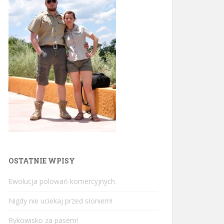
OSTATNIE WPISY
Ewolucja polowań komercyjnych
Nigdy nie uciekaj przed słoniem!
Rykowisko za pasem!