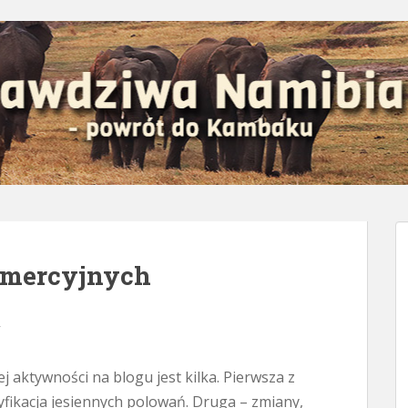
omercyjnych
y
j aktywności na blogu jest kilka. Pierwsza z
yfikacja jesiennych polowań. Druga – zmiany,