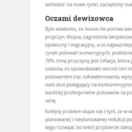
wchodzić na nowe rynki, zaczęliśmy ma
Oczami dewizowca
Było wiadomo, że hossa nie potrwa wiec
przyczyn. Wojna, zagrożenie bezpiecze
społeczny i migracyjny, a co najważnie
rynek polowań komercyjnych, podobnie j
70%. Inną przyczyną jest inflacja, któr
szalona, co spowodowało wzrost cen ni
polowaniem (np. zakwaterowania, wyżyw
nam atut polegający na konkurencyjnośc
bardziej profesjonalne polowanie za p
cenę.
Kolejny problem wiąże się z tym, że w 
planowanej i nieplanowanej redukcji po
tego rozwijał, bo tekst przybierze zde