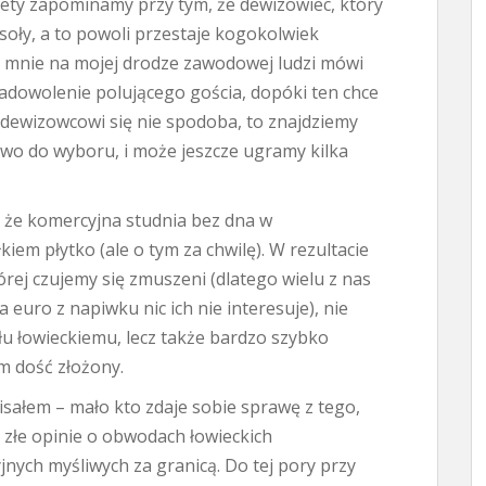
tety zapominamy przy tym, że dewizowiec, który
soły, a to powoli przestaje kogokolwiek
e mnie na mojej drodze zawodowej ludzi mówi
dowolenie polującego gościa, dopóki ten chce
i dewizowcowi się nie spodoba, to znajdziemy
two do wyboru, i może jeszcze ugramy kilka
, że komercyjna studnia bez dna w
kiem płytko (ale o tym za chwilę). W rezultacie
rej czujemy się zmuszeni (dlatego wielu z nas
euro z napiwku nic ich nie interesuje), nie
u łowieckiemu, lecz także bardzo szybko
 dość złożony.
isałem – mało kto zdaje sobie sprawę z tego,
 złe opinie o obwodach łowieckich
jnych myśliwych za granicą. Do tej pory przy