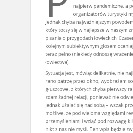
P
najpierw pandemiczne, a p
organizatorów turystyki myś
Jednak chyba najważniejszym powodem 
który toczy się w najlepsze w naszym z
pisania o przygodach łowieckich. Czase
kolejnym subiektywnym głosem oceniają
teraz pełno (niekiedy odnoszę wrażenie
łowiectwa).
Sytuacja jest, mówiąc delikatnie, nie naj
rano patrzę przez okno, wyobrażam sob
głuszcowe, z których chyba pierwszy r
zdam żadnej relacji, ponieważ nie odwi
jednak użalać się nad sobą – wszak prz
możliwe, że pod wieloma względami rewo
przemyśleniami i wziąć pod rozwagę kil
nikt z nas nie myśli. Ten wpis będzie 