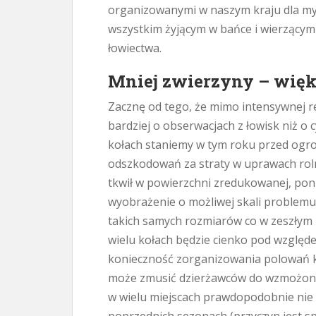
organizowanymi w naszym kraju dla my
wszystkim żyjącym w bańce i wierzący
łowiectwa.
Mniej zwierzyny – wię
Zacznę od tego, że mimo intensywnej r
bardziej o obserwacjach z łowisk niż o 
kołach staniemy w tym roku przed og
odszkodowań za straty w uprawach roln
tkwił w powierzchni zredukowanej, po
wyobrażenie o możliwej skali problem
takich samych rozmiarów co w zeszłym
wielu kołach będzie cienko pod względ
konieczność zorganizowania polowań k
może zmusić dzierżawców do wzmożonej
w wielu miejscach prawdopodobnie nie 