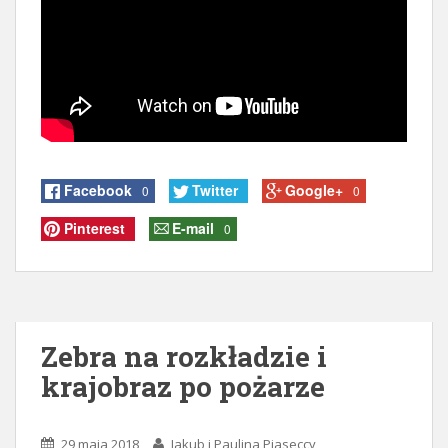
Facebook
Twitter
Google+
0
0
Pinterest
E-mail
0
Zebra na rozkładzie i
krajobraz po pożarze
29 maja 2018
Jakub i Paulina Piaseccy