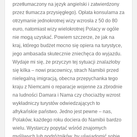
przetłumaczony na język angielski i zatwierdzony
przez tłumacza przysięgłego). Opłata konsularna za
otrzymanie jednokrotnej wizy wzrosła z 50 do 80
euro, natomiast wizy wielokrotnej Polacy w ogóle
nie mogą uzyskać. Powiem szczerze, że jak na
kraj, którego budżet mocno się opiera na turystyce,
jego ambasada skutecznie zniechęca do wyjazdu.
Wydaje mi się, że przyczyn tej sytuacji znalazłoby
się kilka – nowi pracownicy, strach Namibii przed
nielegalną imigracją, obecna przepychanka tego
kraju z Niemcami o reparacje wojenne za zbrodnie
na ludności Damara i Nama czy chociażby wzrost
wykładniczy turystów odwiedzających to
afrykańskie państwo. Jedno jest pewne – nas,
Polaków, każdego roku dociera do Namibii bardzo
wielu. Wystarczy popytać wśród znajomych
myśliwych lub podróżników, by uświadomić sobie,