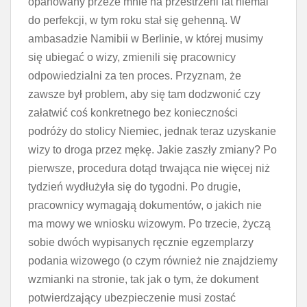
opanowany przeze mnie na przestrzeni lat niemal
do perfekcji, w tym roku stał się gehenną. W
ambasadzie Namibii w Berlinie, w której musimy
się ubiegać o wizy, zmienili się pracownicy
odpowiedzialni za ten proces. Przyznam, że
zawsze był problem, aby się tam dodzwonić czy
załatwić coś konkretnego bez konieczności
podróży do stolicy Niemiec, jednak teraz uzyskanie
wizy to droga przez mękę. Jakie zaszły zmiany? Po
pierwsze, procedura dotąd trwająca nie więcej niż
tydzień wydłużyła się do tygodni. Po drugie,
pracownicy wymagają dokumentów, o jakich nie
ma mowy we wniosku wizowym. Po trzecie, życzą
sobie dwóch wypisanych ręcznie egzemplarzy
podania wizowego (o czym również nie znajdziemy
wzmianki na stronie, tak jak o tym, że dokument
potwierdzający ubezpieczenie musi zostać