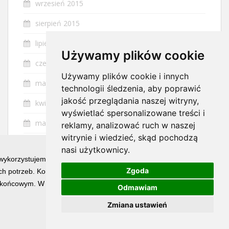
wrzesień 2015
sierpień 2015
lipiec 2015
Używamy plików cookie
czerwiec 2015
Używamy plików cookie i innych
maj 2015
technologii śledzenia, aby poprawić
jakość przeglądania naszej witryny,
kwiecień 2015
wyświetlać spersonalizowane treści i
marzec 2015
reklamy, analizować ruch w naszej
witrynie i wiedzieć, skąd pochodzą
luty 2015
nasi użytkownicy.
 wykorzystujemy technologię cookies w celu świadczenia Państwu usłu
styczeń 2015
Zgoda
h potrzeb. Korzystanie z witryny bez zmiany ustawień dotyczących ci
końcowym. W każdym momencie możesz określić warunki przechowywan
Odmawiam
Zmiana ustawień
ZOBACZ RÓWNIEŻ
O mnie