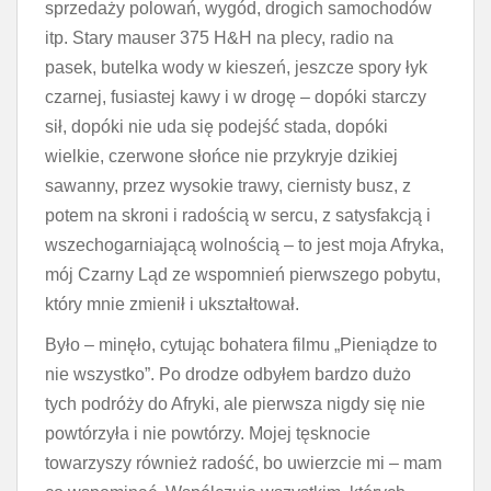
sprzedaży polowań, wygód, drogich samochodów
itp. Stary mauser 375 H&H na plecy, radio na
pasek, butelka wody w kieszeń, jeszcze spory łyk
czarnej, fusiastej kawy i w drogę – dopóki starczy
sił, dopóki nie uda się podejść stada, dopóki
wielkie, czerwone słońce nie przykryje dzikiej
sawanny, przez wysokie trawy, ciernisty busz, z
potem na skroni i radością w sercu, z satysfakcją i
wszechogarniającą wolnością – to jest moja Afryka,
mój Czarny Ląd ze wspomnień pierwszego pobytu,
który mnie zmienił i ukształtował.
Było – minęło, cytując bohatera filmu „Pieniądze to
nie wszystko”. Po drodze odbyłem bardzo dużo
tych podróży do Afryki, ale pierwsza nigdy się nie
powtórzyła i nie powtórzy. Mojej tęsknocie
towarzyszy również radość, bo uwierzcie mi – mam