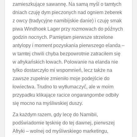
zamieszkujące sawannę. Na samą myśl o tamtych
dniach czuję dym pieczonych nad ogniem żeberek
z owcy (tradycyjne namibijskie danie) i czuję smak
piwa Windhoek Lager przy rozmowach do późnych
godzin nocnych. Pamiętam pierwsze strzelone
antylopy i moment pozyskania pierwszego elanda –
w tamtej chwili chyba bezpowrotnie zatraciłem się
w afrykańskich łowach. Polowanie na elanda nie
tylko dostarczyło mi wspomnień, lecz także na
zawsze zupełnie zmieniło moje podejście do
łowiectwa. Trudno to wytłumaczyć, ale w moim
przypadku klikające racice
ongarangombe
odbiły
się mocno na myśliwskiej duszy.
Za każdym razem, gdy lecę do Namibii,
podświadomie tęsknię do tej dawnej, pierwszej
Afryki – wolnej od myśliwskiego marketingu,