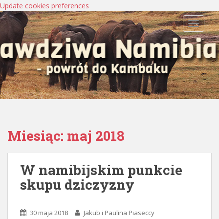
Update cookies preferences
TOGGLE
Miesiąc:
maj 2018
W namibijskim punkcie
skupu dziczyzny
30 maja 2018
Jakub i Paulina Piaseccy