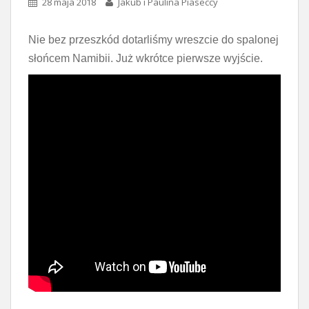
28 maja 2018
Jakub i Paulina Piaseccy
Nie bez przeszkód dotarliśmy wreszcie do spalonej
słońcem Namibii. Już wkrótce pierwsze wyjście.