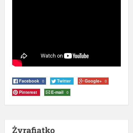
Facebook
Twitter
Google+
0
0
Pinterest
E-mail
0
Żyrafiątko